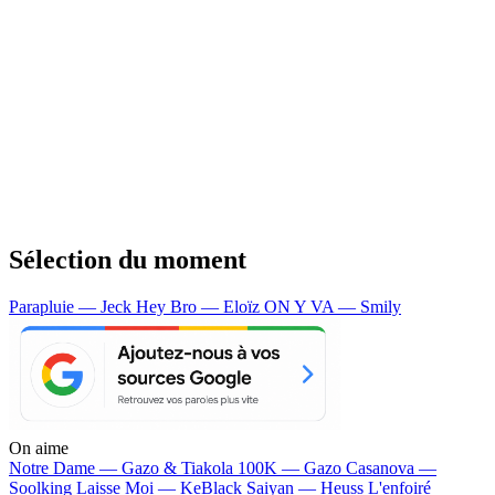
Sélection du moment
Parapluie — Jeck
Hey Bro — Eloïz
ON Y VA — Smily
On aime
Notre Dame —
Gazo & Tiakola
100K —
Gazo
Casanova —
Soolking
Laisse Moi —
KeBlack
Saiyan —
Heuss L'enfoiré