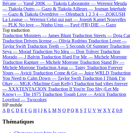
Bécane —
Yamê
200K —
Tiakola
Laboratoire —
Werenoi
Meuda
—
Tiakola
Outro —
Gazo & Tiakola
Ailleurs —
Josman
Interlude
—
Gazo & Tiakola
Overdrive —
Ofenbach
1 2 3 4 —
ZOKUSH
La League —
Werenoi
Celui qui part —
Joseph Kamel
Nouvelles
—
PLK
No love —
Ninho
Urus —
Favé (FR)
DIE —
Gazo
Top traduction
Traduction Monsters —
James Blunt
Traduction Streets —
Doja Cat
Traduction Drivers license —
Olivia Rodrigo
Traduction Lover —
Taylor Swift
Traduction Teeth —
5 Seconds Of Summer
Traduction
Seya —
Morad
Traduction No Idea —
Don Toliver
Traduction
Morado —
J Balvin
Traduction Hard For Me —
Michele Morrone
Traduction Rapture —
Michele Morrone
Traduction Stand By —
Michele Morrone
Traduction Agua —
Tainy
Traduction Forever
Yours —
Avicii
Traduction Come & Go —
Juice WRLD
Traduction
You Need to Calm Down —
Taylor Swift
Traduction I Think I’m
Okay —
MGK (Machine Gun Kelly)
Traduction bad vibes forever
—
XXXTENTACION
Traduction If You're Too Shy (Let Me
Know) —
The 1975
Traduction Tough Love —
Avicii
Traduction
Lovefool —
Twocolors
HP mobile
A
B
C
D
E
F
G
H
I
J
K
L
M
N
O
P
Q
R
S
T
U
V
W
X
Y
Z
0-9
Thématiques