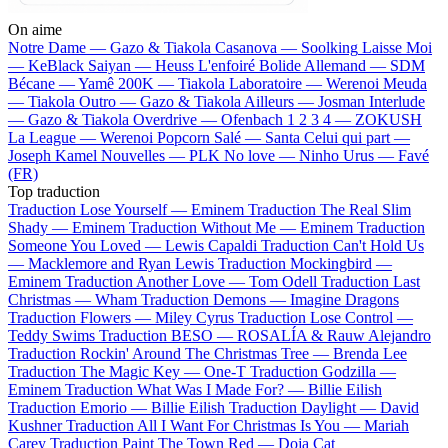
On aime
Notre Dame —
Gazo & Tiakola
Casanova —
Soolking
Laisse Moi
—
KeBlack
Saiyan —
Heuss L'enfoiré
Bolide Allemand —
SDM
Bécane —
Yamê
200K —
Tiakola
Laboratoire —
Werenoi
Meuda
—
Tiakola
Outro —
Gazo & Tiakola
Ailleurs —
Josman
Interlude
—
Gazo & Tiakola
Overdrive —
Ofenbach
1 2 3 4 —
ZOKUSH
La League —
Werenoi
Popcorn Salé —
Santa
Celui qui part —
Joseph Kamel
Nouvelles —
PLK
No love —
Ninho
Urus —
Favé
(FR)
Top traduction
Traduction Lose Yourself —
Eminem
Traduction The Real Slim
Shady —
Eminem
Traduction Without Me —
Eminem
Traduction
Someone You Loved —
Lewis Capaldi
Traduction Can't Hold Us
—
Macklemore and Ryan Lewis
Traduction Mockingbird —
Eminem
Traduction Another Love —
Tom Odell
Traduction Last
Christmas —
Wham
Traduction Demons —
Imagine Dragons
Traduction Flowers —
Miley Cyrus
Traduction Lose Control —
Teddy Swims
Traduction BESO —
ROSALÍA & Rauw Alejandro
Traduction Rockin' Around The Christmas Tree —
Brenda Lee
Traduction The Magic Key —
One-T
Traduction Godzilla —
Eminem
Traduction What Was I Made For? —
Billie Eilish
Traduction Emorio —
Billie Eilish
Traduction Daylight —
David
Kushner
Traduction All I Want For Christmas Is You —
Mariah
Carey
Traduction Paint The Town Red —
Doja Cat