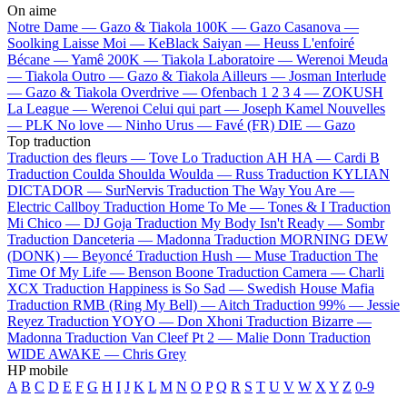
On aime
Notre Dame —
Gazo & Tiakola
100K —
Gazo
Casanova —
Soolking
Laisse Moi —
KeBlack
Saiyan —
Heuss L'enfoiré
Bécane —
Yamê
200K —
Tiakola
Laboratoire —
Werenoi
Meuda
—
Tiakola
Outro —
Gazo & Tiakola
Ailleurs —
Josman
Interlude
—
Gazo & Tiakola
Overdrive —
Ofenbach
1 2 3 4 —
ZOKUSH
La League —
Werenoi
Celui qui part —
Joseph Kamel
Nouvelles
—
PLK
No love —
Ninho
Urus —
Favé (FR)
DIE —
Gazo
Top traduction
Traduction des fleurs —
Tove Lo
Traduction AH HA —
Cardi B
Traduction Coulda Shoulda Woulda —
Russ
Traduction KYLIAN
DICTADOR —
SurNervis
Traduction The Way You Are —
Electric Callboy
Traduction Home To Me —
Tones & I
Traduction
Mi Chico —
DJ Goja
Traduction My Body Isn't Ready —
Sombr
Traduction Danceteria —
Madonna
Traduction MORNING DEW
(DONK) —
Beyoncé
Traduction Hush —
Muse
Traduction The
Time Of My Life —
Benson Boone
Traduction Camera —
Charli
XCX
Traduction Happiness is So Sad —
Swedish House Mafia
Traduction RMB (Ring My Bell) —
Aitch
Traduction 99% —
Jessie
Reyez
Traduction YOYO —
Don Xhoni
Traduction Bizarre —
Madonna
Traduction Van Cleef Pt 2 —
Malie Donn
Traduction
WIDE AWAKE —
Chris Grey
HP mobile
A
B
C
D
E
F
G
H
I
J
K
L
M
N
O
P
Q
R
S
T
U
V
W
X
Y
Z
0-9