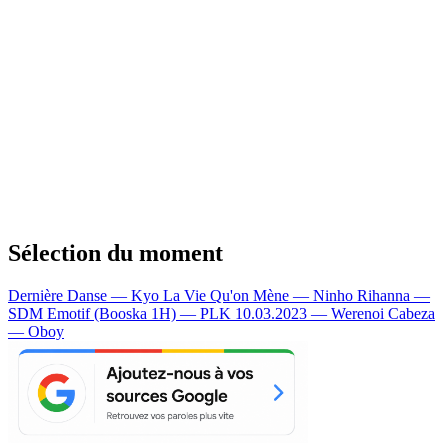
Sélection du moment
Dernière Danse — Kyo
La Vie Qu'on Mène — Ninho
Rihanna —
SDM
Emotif (Booska 1H) — PLK
10.03.2023 — Werenoi
Cabeza
— Oboy