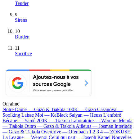
Tender
9
Sirens
10
Burden
11
Sacrifice
On aime
Notre Dame —
Gazo & Tiakola
100K —
Gazo
Casanova —
Soolking
Laisse Moi —
KeBlack
Saiyan —
Heuss L'enfoiré
Bécane —
Yamê
200K —
Tiakola
Laboratoire —
Werenoi
Meuda
—
Tiakola
Outro —
Gazo & Tiakola
Ailleurs —
Josman
Interlude
—
Gazo & Tiakola
Overdrive —
Ofenbach
1 2 3 4 —
ZOKUSH
La League —
Werenoi
Celui qui part —
Joseph Kamel
Nouvelles