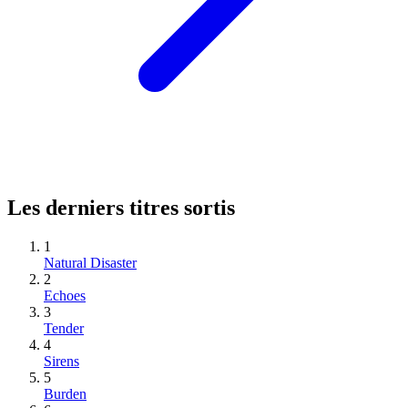
Les derniers titres sortis
1
Natural Disaster
2
Echoes
3
Tender
4
Sirens
5
Burden