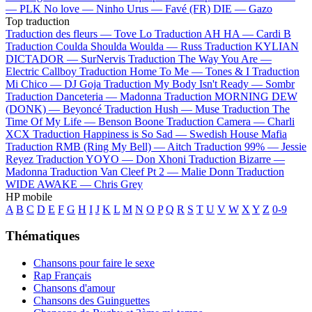
—
PLK
No love —
Ninho
Urus —
Favé (FR)
DIE —
Gazo
Top traduction
Traduction des fleurs —
Tove Lo
Traduction AH HA —
Cardi B
Traduction Coulda Shoulda Woulda —
Russ
Traduction KYLIAN
DICTADOR —
SurNervis
Traduction The Way You Are —
Electric Callboy
Traduction Home To Me —
Tones & I
Traduction
Mi Chico —
DJ Goja
Traduction My Body Isn't Ready —
Sombr
Traduction Danceteria —
Madonna
Traduction MORNING DEW
(DONK) —
Beyoncé
Traduction Hush —
Muse
Traduction The
Time Of My Life —
Benson Boone
Traduction Camera —
Charli
XCX
Traduction Happiness is So Sad —
Swedish House Mafia
Traduction RMB (Ring My Bell) —
Aitch
Traduction 99% —
Jessie
Reyez
Traduction YOYO —
Don Xhoni
Traduction Bizarre —
Madonna
Traduction Van Cleef Pt 2 —
Malie Donn
Traduction
WIDE AWAKE —
Chris Grey
HP mobile
A
B
C
D
E
F
G
H
I
J
K
L
M
N
O
P
Q
R
S
T
U
V
W
X
Y
Z
0-9
Thématiques
Chansons pour faire le sexe
Rap Français
Chansons d'amour
Chansons des Guinguettes