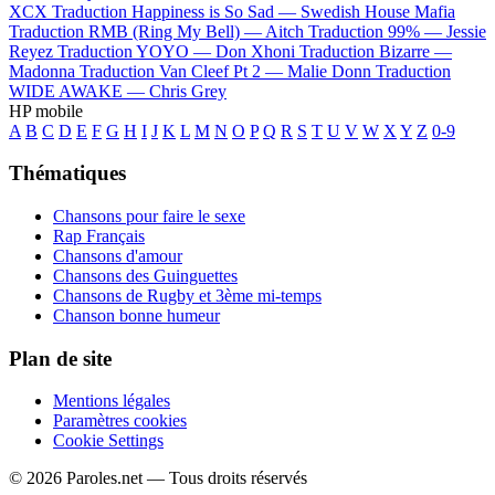
XCX
Traduction Happiness is So Sad —
Swedish House Mafia
Traduction RMB (Ring My Bell) —
Aitch
Traduction 99% —
Jessie
Reyez
Traduction YOYO —
Don Xhoni
Traduction Bizarre —
Madonna
Traduction Van Cleef Pt 2 —
Malie Donn
Traduction
WIDE AWAKE —
Chris Grey
HP mobile
A
B
C
D
E
F
G
H
I
J
K
L
M
N
O
P
Q
R
S
T
U
V
W
X
Y
Z
0-9
Thématiques
Chansons pour faire le sexe
Rap Français
Chansons d'amour
Chansons des Guinguettes
Chansons de Rugby et 3ème mi-temps
Chanson bonne humeur
Plan de site
Mentions légales
Paramètres cookies
Cookie Settings
© 2026 Paroles.net — Tous droits réservés