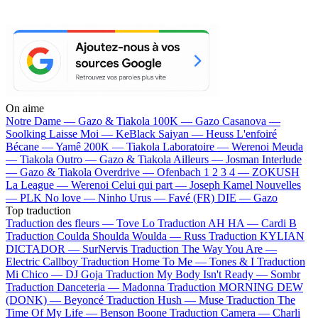
On aime
Notre Dame —
Gazo & Tiakola
100K —
Gazo
Casanova —
Soolking
Laisse Moi —
KeBlack
Saiyan —
Heuss L'enfoiré
Bécane —
Yamê
200K —
Tiakola
Laboratoire —
Werenoi
Meuda
—
Tiakola
Outro —
Gazo & Tiakola
Ailleurs —
Josman
Interlude
—
Gazo & Tiakola
Overdrive —
Ofenbach
1 2 3 4 —
ZOKUSH
La League —
Werenoi
Celui qui part —
Joseph Kamel
Nouvelles
—
PLK
No love —
Ninho
Urus —
Favé (FR)
DIE —
Gazo
Top traduction
Traduction des fleurs —
Tove Lo
Traduction AH HA —
Cardi B
Traduction Coulda Shoulda Woulda —
Russ
Traduction KYLIAN
DICTADOR —
SurNervis
Traduction The Way You Are —
Electric Callboy
Traduction Home To Me —
Tones & I
Traduction
Mi Chico —
DJ Goja
Traduction My Body Isn't Ready —
Sombr
Traduction Danceteria —
Madonna
Traduction MORNING DEW
(DONK) —
Beyoncé
Traduction Hush —
Muse
Traduction The
Time Of My Life —
Benson Boone
Traduction Camera —
Charli