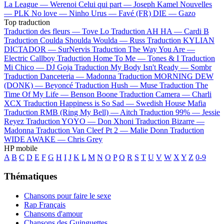
La League —
Werenoi
Celui qui part —
Joseph Kamel
Nouvelles
—
PLK
No love —
Ninho
Urus —
Favé (FR)
DIE —
Gazo
Top traduction
Traduction des fleurs —
Tove Lo
Traduction AH HA —
Cardi B
Traduction Coulda Shoulda Woulda —
Russ
Traduction KYLIAN
DICTADOR —
SurNervis
Traduction The Way You Are —
Electric Callboy
Traduction Home To Me —
Tones & I
Traduction
Mi Chico —
DJ Goja
Traduction My Body Isn't Ready —
Sombr
Traduction Danceteria —
Madonna
Traduction MORNING DEW
(DONK) —
Beyoncé
Traduction Hush —
Muse
Traduction The
Time Of My Life —
Benson Boone
Traduction Camera —
Charli
XCX
Traduction Happiness is So Sad —
Swedish House Mafia
Traduction RMB (Ring My Bell) —
Aitch
Traduction 99% —
Jessie
Reyez
Traduction YOYO —
Don Xhoni
Traduction Bizarre —
Madonna
Traduction Van Cleef Pt 2 —
Malie Donn
Traduction
WIDE AWAKE —
Chris Grey
HP mobile
A
B
C
D
E
F
G
H
I
J
K
L
M
N
O
P
Q
R
S
T
U
V
W
X
Y
Z
0-9
Thématiques
Chansons pour faire le sexe
Rap Français
Chansons d'amour
Chansons des Guinguettes