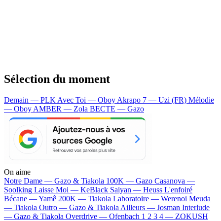
Sélection du moment
Demain — PLK
Avec Toi — Oboy
Akrapo 7 — Uzi (FR)
Mélodie
— Oboy
AMBER — Zola
BECTE — Gazo
On aime
Notre Dame —
Gazo & Tiakola
100K —
Gazo
Casanova —
Soolking
Laisse Moi —
KeBlack
Saiyan —
Heuss L'enfoiré
Bécane —
Yamê
200K —
Tiakola
Laboratoire —
Werenoi
Meuda
—
Tiakola
Outro —
Gazo & Tiakola
Ailleurs —
Josman
Interlude
—
Gazo & Tiakola
Overdrive —
Ofenbach
1 2 3 4 —
ZOKUSH