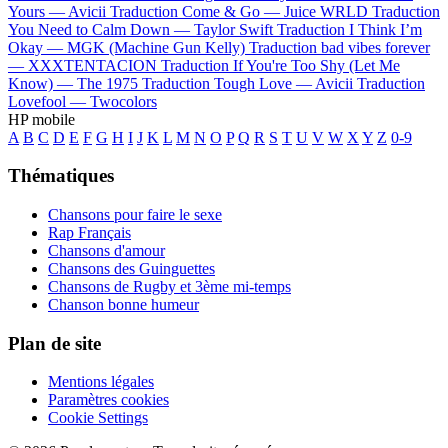
Yours —
Avicii
Traduction Come & Go —
Juice WRLD
Traduction
You Need to Calm Down —
Taylor Swift
Traduction I Think I’m
Okay —
MGK (Machine Gun Kelly)
Traduction bad vibes forever
—
XXXTENTACION
Traduction If You're Too Shy (Let Me
Know) —
The 1975
Traduction Tough Love —
Avicii
Traduction
Lovefool —
Twocolors
HP mobile
A
B
C
D
E
F
G
H
I
J
K
L
M
N
O
P
Q
R
S
T
U
V
W
X
Y
Z
0-9
Thématiques
Chansons pour faire le sexe
Rap Français
Chansons d'amour
Chansons des Guinguettes
Chansons de Rugby et 3ème mi-temps
Chanson bonne humeur
Plan de site
Mentions légales
Paramètres cookies
Cookie Settings