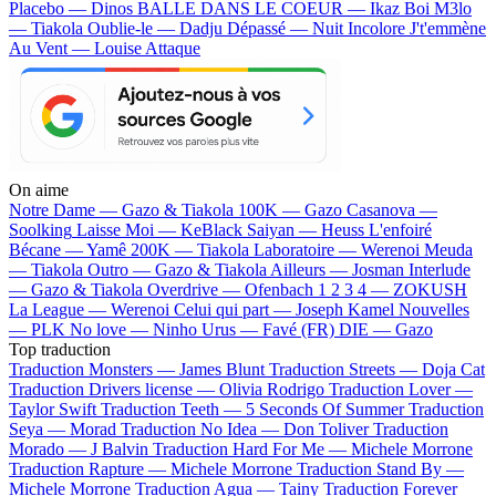
Placebo — Dinos
BALLE DANS LE COEUR — Ikaz Boi
M3lo
— Tiakola
Oublie-le — Dadju
Dépassé — Nuit Incolore
J't'emmène
Au Vent — Louise Attaque
On aime
Notre Dame —
Gazo & Tiakola
100K —
Gazo
Casanova —
Soolking
Laisse Moi —
KeBlack
Saiyan —
Heuss L'enfoiré
Bécane —
Yamê
200K —
Tiakola
Laboratoire —
Werenoi
Meuda
—
Tiakola
Outro —
Gazo & Tiakola
Ailleurs —
Josman
Interlude
—
Gazo & Tiakola
Overdrive —
Ofenbach
1 2 3 4 —
ZOKUSH
La League —
Werenoi
Celui qui part —
Joseph Kamel
Nouvelles
—
PLK
No love —
Ninho
Urus —
Favé (FR)
DIE —
Gazo
Top traduction
Traduction Monsters —
James Blunt
Traduction Streets —
Doja Cat
Traduction Drivers license —
Olivia Rodrigo
Traduction Lover —
Taylor Swift
Traduction Teeth —
5 Seconds Of Summer
Traduction
Seya —
Morad
Traduction No Idea —
Don Toliver
Traduction
Morado —
J Balvin
Traduction Hard For Me —
Michele Morrone
Traduction Rapture —
Michele Morrone
Traduction Stand By —
Michele Morrone
Traduction Agua —
Tainy
Traduction Forever