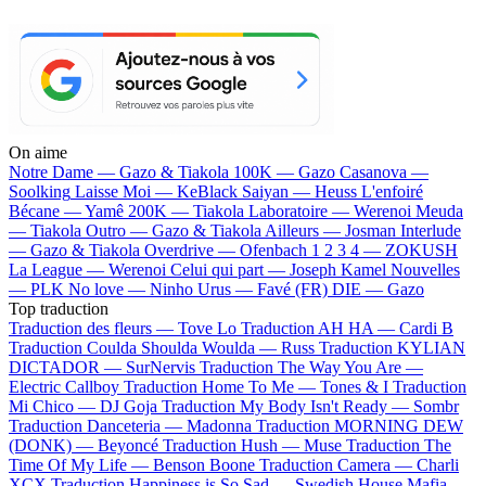
On aime
Notre Dame —
Gazo & Tiakola
100K —
Gazo
Casanova —
Soolking
Laisse Moi —
KeBlack
Saiyan —
Heuss L'enfoiré
Bécane —
Yamê
200K —
Tiakola
Laboratoire —
Werenoi
Meuda
—
Tiakola
Outro —
Gazo & Tiakola
Ailleurs —
Josman
Interlude
—
Gazo & Tiakola
Overdrive —
Ofenbach
1 2 3 4 —
ZOKUSH
La League —
Werenoi
Celui qui part —
Joseph Kamel
Nouvelles
—
PLK
No love —
Ninho
Urus —
Favé (FR)
DIE —
Gazo
Top traduction
Traduction des fleurs —
Tove Lo
Traduction AH HA —
Cardi B
Traduction Coulda Shoulda Woulda —
Russ
Traduction KYLIAN
DICTADOR —
SurNervis
Traduction The Way You Are —
Electric Callboy
Traduction Home To Me —
Tones & I
Traduction
Mi Chico —
DJ Goja
Traduction My Body Isn't Ready —
Sombr
Traduction Danceteria —
Madonna
Traduction MORNING DEW
(DONK) —
Beyoncé
Traduction Hush —
Muse
Traduction The
Time Of My Life —
Benson Boone
Traduction Camera —
Charli
XCX
Traduction Happiness is So Sad —
Swedish House Mafia