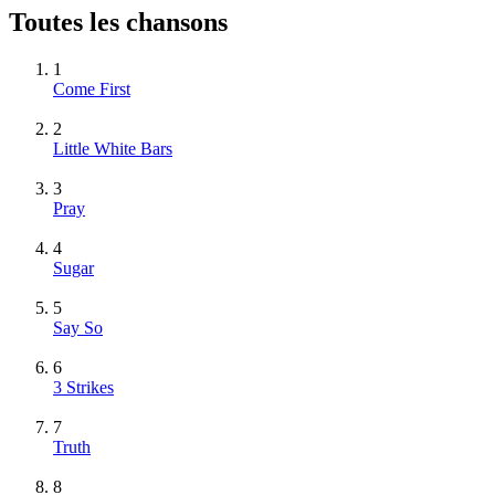
Toutes les chansons
1
Come First
2
Little White Bars
3
Pray
4
Sugar
5
Say So
6
3 Strikes
7
Truth
8