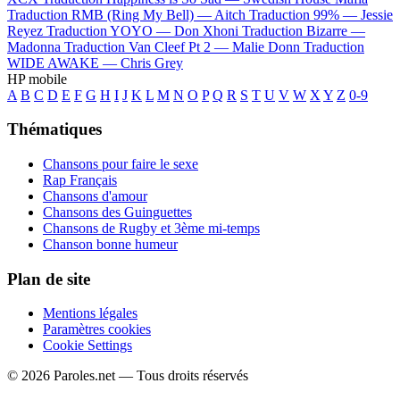
Traduction RMB (Ring My Bell) —
Aitch
Traduction 99% —
Jessie
Reyez
Traduction YOYO —
Don Xhoni
Traduction Bizarre —
Madonna
Traduction Van Cleef Pt 2 —
Malie Donn
Traduction
WIDE AWAKE —
Chris Grey
HP mobile
A
B
C
D
E
F
G
H
I
J
K
L
M
N
O
P
Q
R
S
T
U
V
W
X
Y
Z
0-9
Thématiques
Chansons pour faire le sexe
Rap Français
Chansons d'amour
Chansons des Guinguettes
Chansons de Rugby et 3ème mi-temps
Chanson bonne humeur
Plan de site
Mentions légales
Paramètres cookies
Cookie Settings
© 2026 Paroles.net — Tous droits réservés