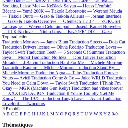
Notre Dame —
Gazo & Tiakola
100K —
Gazo
Casanova —
Soolking
Laisse Moi —
KeBlack
Saiyan —
Heuss L'enfoiré
Bécane —
Yamê
200K —
Tiakola
Laboratoire —
Werenoi
Meuda
—
Tiakola
Outro —
Gazo & Tiakola
Ailleurs —
Josman
Interlude
—
Gazo & Tiakola
Overdrive —
Ofenbach
1 2 3 4 —
ZOKUSH
La League —
Werenoi
Celui qui part —
Joseph Kamel
Nouvelles
—
PLK
No love —
Ninho
Urus —
Favé (FR)
DIE —
Gazo
Top traduction
Traduction Monsters —
James Blunt
Traduction Streets —
Doja Cat
Traduction Drivers license —
Olivia Rodrigo
Traduction Lover —
Taylor Swift
Traduction Teeth —
5 Seconds Of Summer
Traduction
Seya —
Morad
Traduction No Idea —
Don Toliver
Traduction
Morado —
J Balvin
Traduction Hard For Me —
Michele Morrone
Traduction Rapture —
Michele Morrone
Traduction Stand By —
Michele Morrone
Traduction Agua —
Tainy
Traduction Forever
Yours —
Avicii
Traduction Come & Go —
Juice WRLD
Traduction
You Need to Calm Down —
Taylor Swift
Traduction I Think I’m
Okay —
MGK (Machine Gun Kelly)
Traduction bad vibes forever
—
XXXTENTACION
Traduction If You're Too Shy (Let Me
Know) —
The 1975
Traduction Tough Love —
Avicii
Traduction
Lovefool —
Twocolors
HP mobile
A
B
C
D
E
F
G
H
I
J
K
L
M
N
O
P
Q
R
S
T
U
V
W
X
Y
Z
0-9
Thématiques