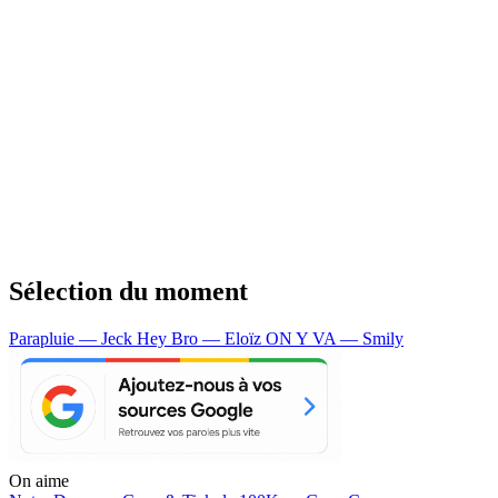
Sélection du moment
Parapluie — Jeck
Hey Bro — Eloïz
ON Y VA — Smily
On aime