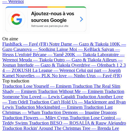
— Werenoi
On aime
FlashBack —
Favé (FR)
Notre Dame —
Gazo & Tiakola
100K —
Gazo
Casanova —
Soolking
Laisse Moi —
KeBlack
Saiyan —
Heuss L'enfoiré
Bécane —
Yamê
200K —
Tiakola
Laboratoire —
Werenoi
Meuda —
Tiakola
Outro —
Gazo & Tiakola
Ailleurs —
Josman
Interlude —
Gazo & Tiakola
Overdrive —
Ofenbach
1 2 3
4 —
ZOKUSH
La League —
Werenoi
Celui qui part —
Joseph
Kamel
Nouvelles —
PLK
No love —
Ninho
Urus —
Favé (FR)
Top traduction
Traduction Lose Yourself —
Eminem
Traduction The Real Slim
Shady —
Eminem
Traduction Without Me —
Eminem
Traduction
Someone You Loved —
Lewis Capaldi
Traduction Another Love
—
Tom Odell
Traduction Can't Hold Us —
Macklemore and Ryan
Lewis
Traduction Mockingbird —
Eminem
Traduction Last
Christmas —
Wham
Traduction Demons —
Imagine Dragons
Traduction Flowers —
Miley Cyrus
Traduction Lose Control —
Teddy Swims
Traduction BESO —
ROSALÍA & Rauw Alejandro
Traduction Rockin' Around The Christmas Tree —
Brenda Lee