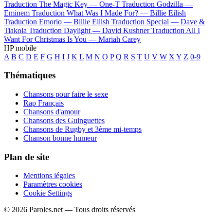
Traduction The Magic Key —
One-T
Traduction Godzilla —
Eminem
Traduction What Was I Made For? —
Billie Eilish
Traduction Emorio —
Billie Eilish
Traduction Special —
Dave &
Tiakola
Traduction Daylight —
David Kushner
Traduction All I
Want For Christmas Is You —
Mariah Carey
HP mobile
A
B
C
D
E
F
G
H
I
J
K
L
M
N
O
P
Q
R
S
T
U
V
W
X
Y
Z
0-9
Thématiques
Chansons pour faire le sexe
Rap Français
Chansons d'amour
Chansons des Guinguettes
Chansons de Rugby et 3ème mi-temps
Chanson bonne humeur
Plan de site
Mentions légales
Paramètres cookies
Cookie Settings
© 2026 Paroles.net — Tous droits réservés