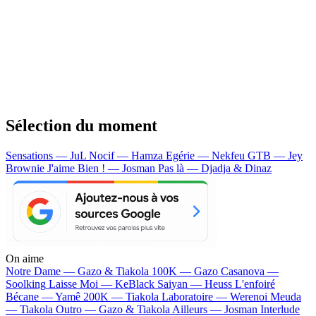
Sélection du moment
Sensations — JuL
Nocif — Hamza
Egérie — Nekfeu
GTB — Jey
Brownie
J'aime Bien ! — Josman
Pas là — Djadja & Dinaz
On aime
Notre Dame —
Gazo & Tiakola
100K —
Gazo
Casanova —
Soolking
Laisse Moi —
KeBlack
Saiyan —
Heuss L'enfoiré
Bécane —
Yamê
200K —
Tiakola
Laboratoire —
Werenoi
Meuda
—
Tiakola
Outro —
Gazo & Tiakola
Ailleurs —
Josman
Interlude