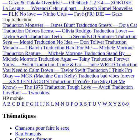
—
Gazo & Tiakola
Overdrive —
Ofenbach
1 2 3 4 —
ZOKUSH
La League —
Werenoi
Celui qui part —
Joseph Kamel
Nouvelles
—
PLK
No love —
Ninho
Urus —
Favé (FR)
DIE —
Gazo
Top traduction
Traduction Monsters —
James Blunt
Traduction Streets —
Doja Cat
Traduction Drivers license —
Olivia Rodrigo
Traduction Lover —
Taylor Swift
Traduction Teeth —
5 Seconds Of Summer
Traduction
Seya —
Morad
Traduction No Idea —
Don Toliver
Traduction
Morado —
J Balvin
Traduction Hard For Me —
Michele Morrone
Traduction Rapture —
Michele Morrone
Traduction Stand By —
Michele Morrone
Traduction Agua —
Tainy
Traduction Forever
Yours —
Avicii
Traduction Come & Go —
Juice WRLD
Traduction
You Need to Calm Down —
Taylor Swift
Traduction I Think I’m
Okay —
MGK (Machine Gun Kelly)
Traduction bad vibes forever
—
XXXTENTACION
Traduction If You're Too Shy (Let Me
Know) —
The 1975
Traduction Tough Love —
Avicii
Traduction
Lovefool —
Twocolors
HP mobile
A
B
C
D
E
F
G
H
I
J
K
L
M
N
O
P
Q
R
S
T
U
V
W
X
Y
Z
0-9
Thématiques
Chansons pour faire le sexe
Rap Français
Chansons d'amour