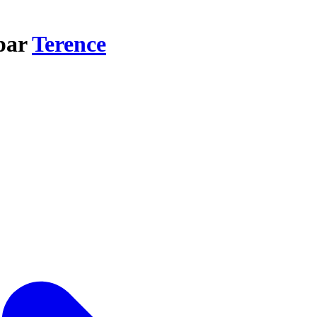
par
Terence