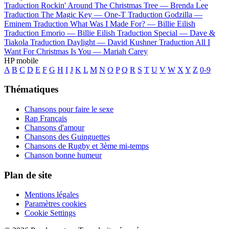
Traduction Rockin' Around The Christmas Tree —
Brenda Lee
Traduction The Magic Key —
One-T
Traduction Godzilla —
Eminem
Traduction What Was I Made For? —
Billie Eilish
Traduction Emorio —
Billie Eilish
Traduction Special —
Dave &
Tiakola
Traduction Daylight —
David Kushner
Traduction All I
Want For Christmas Is You —
Mariah Carey
HP mobile
A
B
C
D
E
F
G
H
I
J
K
L
M
N
O
P
Q
R
S
T
U
V
W
X
Y
Z
0-9
Thématiques
Chansons pour faire le sexe
Rap Français
Chansons d'amour
Chansons des Guinguettes
Chansons de Rugby et 3ème mi-temps
Chanson bonne humeur
Plan de site
Mentions légales
Paramètres cookies
Cookie Settings