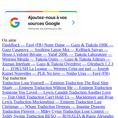
On aime
FlashBack —
Favé (FR)
Notre Dame —
Gazo & Tiakola
100K —
Gazo
Casanova —
Soolking
Laisse Moi —
KeBlack
Saiyan —
Heuss L'enfoiré
Bécane —
Yamê
200K —
Tiakola
Laboratoire —
Werenoi
Meuda —
Tiakola
Outro —
Gazo & Tiakola
Ailleurs —
Josman
Interlude —
Gazo & Tiakola
Overdrive —
Ofenbach
1 2 3
4 —
ZOKUSH
La League —
Werenoi
Celui qui part —
Joseph
Kamel
Nouvelles —
PLK
No love —
Ninho
Urus —
Favé (FR)
Top traduction
Traduction Lose Yourself —
Eminem
Traduction The Real Slim
Shady —
Eminem
Traduction Without Me —
Eminem
Traduction
Someone You Loved —
Lewis Capaldi
Traduction Another Love
—
Tom Odell
Traduction Can't Hold Us —
Macklemore and Ryan
Lewis
Traduction Mockingbird —
Eminem
Traduction Last
Christmas —
Wham
Traduction Demons —
Imagine Dragons
Traduction Flowers —
Miley Cyrus
Traduction Lose Control —
Teddy Swims
Traduction BESO —
ROSALÍA & Rauw Alejandro