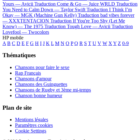
Yours —
Avicii
Traduction Come & Go —
Juice WRLD
Traduction
You Need to Calm Down —
Taylor Swift
Traduction I Think I’m
Okay —
MGK (Machine Gun Kelly)
Traduction bad vibes forever
—
XXXTENTACION
Traduction If You're Too Shy (Let Me
Know) —
The 1975
Traduction Tough Love —
Avicii
Traduction
Lovefool —
Twocolors
HP mobile
A
B
C
D
E
F
G
H
I
J
K
L
M
N
O
P
Q
R
S
T
U
V
W
X
Y
Z
0-9
Thématiques
Chansons pour faire le sexe
Rap Français
Chansons d'amour
Chansons des Guinguettes
Chansons de Rugby et 3ème mi-temps
Chanson bonne humeur
Plan de site
Mentions légales
Paramètres cookies
Cookie Settings