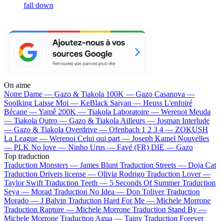
fall down
On aime
Notre Dame —
Gazo & Tiakola
100K —
Gazo
Casanova —
Soolking
Laisse Moi —
KeBlack
Saiyan —
Heuss L'enfoiré
Bécane —
Yamê
200K —
Tiakola
Laboratoire —
Werenoi
Meuda
—
Tiakola
Outro —
Gazo & Tiakola
Ailleurs —
Josman
Interlude
—
Gazo & Tiakola
Overdrive —
Ofenbach
1 2 3 4 —
ZOKUSH
La League —
Werenoi
Celui qui part —
Joseph Kamel
Nouvelles
—
PLK
No love —
Ninho
Urus —
Favé (FR)
DIE —
Gazo
Top traduction
Traduction Monsters —
James Blunt
Traduction Streets —
Doja Cat
Traduction Drivers license —
Olivia Rodrigo
Traduction Lover —
Taylor Swift
Traduction Teeth —
5 Seconds Of Summer
Traduction
Seya —
Morad
Traduction No Idea —
Don Toliver
Traduction
Morado —
J Balvin
Traduction Hard For Me —
Michele Morrone
Traduction Rapture —
Michele Morrone
Traduction Stand By —
Michele Morrone
Traduction Agua —
Tainy
Traduction Forever