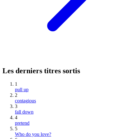
Les derniers titres sortis
1
pull up
2
contagious
3
fall down
4
pretend
5
Who do you love?