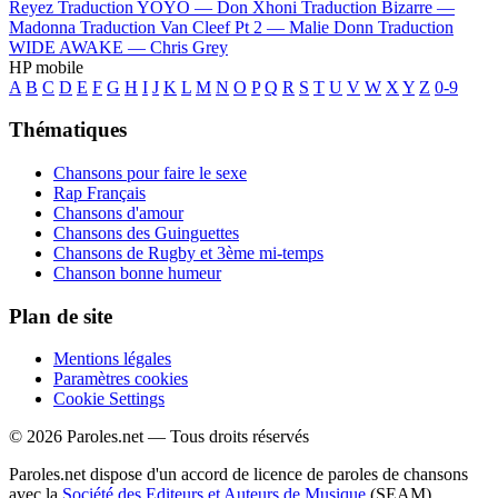
Reyez
Traduction YOYO —
Don Xhoni
Traduction Bizarre —
Madonna
Traduction Van Cleef Pt 2 —
Malie Donn
Traduction
WIDE AWAKE —
Chris Grey
HP mobile
A
B
C
D
E
F
G
H
I
J
K
L
M
N
O
P
Q
R
S
T
U
V
W
X
Y
Z
0-9
Thématiques
Chansons pour faire le sexe
Rap Français
Chansons d'amour
Chansons des Guinguettes
Chansons de Rugby et 3ème mi-temps
Chanson bonne humeur
Plan de site
Mentions légales
Paramètres cookies
Cookie Settings
© 2026 Paroles.net — Tous droits réservés
Paroles.net dispose d'un accord de licence de paroles de chansons
avec la
Société des Editeurs et Auteurs de Musique
(SEAM)