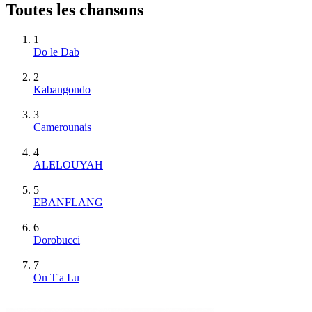
Toutes les chansons
1
Do le Dab
2
Kabangondo
3
Camerounais
4
ALELOUYAH
5
EBANFLANG
6
Dorobucci
7
On T'a Lu