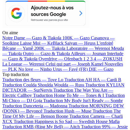
On aime
Notre Dame —
Gazo & Tiakola
100K —
Gazo
Casanova —
Soolking
Laisse Moi —
KeBlack
Saiyan —
Heuss L'enfoiré
Bécane —
Yamê
200K —
Tiakola
Laboratoire —
Werenoi
Meuda
—
Tiakola
Outro —
Gazo & Tiakola
Ailleurs —
Josman
Interlude
—
Gazo & Tiakola
Overdrive —
Ofenbach
1 2 3 4 —
ZOKUSH
La League —
Werenoi
Celui qui part —
Joseph Kamel
Nouvelles
—
PLK
No love —
Ninho
Urus —
Favé (FR)
DIE —
Gazo
Top traduction
Traduction des fleurs —
Tove Lo
Traduction AH HA —
Cardi B
Traduction Coulda Shoulda Woulda —
Russ
Traduction KYLIAN
DICTADOR —
SurNervis
Traduction The Way You Are —
Electric Callboy
Traduction Home To Me —
Tones & I
Traduction
Mi Chico —
DJ Goja
Traduction My Body Isn't Ready —
Sombr
Traduction Danceteria —
Madonna
Traduction MORNING DEW
(DONK) —
Beyoncé
Traduction Hush —
Muse
Traduction The
Time Of My Life —
Benson Boone
Traduction Camera —
Charli
XCX
Traduction Happiness is So Sad —
Swedish House Mafia
Traduction RMB (Ring My Bell) —
Aitch
Traduction 99% —
Jessie