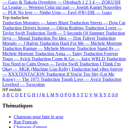
—
Gazo & Tiakola
Overdrive —
Ofenbach
1 2 3 4 —
ZOKUSH
La League —
Werenoi
Celui qui part —
Joseph Kamel
Nouvelles
—
PLK
No love —
Ninho
Urus —
Favé (FR)
DIE —
Gazo
Top traduction
Traduction Monsters —
James Blunt
Traduction Streets —
Doja Cat
Traduction Drivers license —
Olivia Rodrigo
Traduction Lover —
Taylor Swift
Traduction Teeth —
5 Seconds Of Summer
Traduction
Seya —
Morad
Traduction No Idea —
Don Toliver
Traduction
Morado —
J Balvin
Traduction Hard For Me —
Michele Morrone
Traduction Rapture —
Michele Morrone
Traduction Stand By —
Michele Morrone
Traduction Agua —
Tainy
Traduction Forever
Yours —
Avicii
Traduction Come & Go —
Juice WRLD
Traduction
You Need to Calm Down —
Taylor Swift
Traduction I Think I’m
Okay —
MGK (Machine Gun Kelly)
Traduction bad vibes forever
—
XXXTENTACION
Traduction If You're Too Shy (Let Me
Know) —
The 1975
Traduction Tough Love —
Avicii
Traduction
Lovefool —
Twocolors
HP mobile
A
B
C
D
E
F
G
H
I
J
K
L
M
N
O
P
Q
R
S
T
U
V
W
X
Y
Z
0-9
Thématiques
Chansons pour faire le sexe
Rap Français
Chansons d'amour