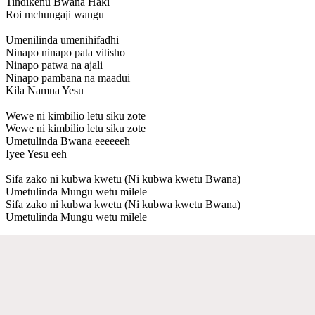
Tindikenu Bwana Haki
Roi mchungaji wangu
Umenilinda umenihifadhi
Ninapo ninapo pata vitisho
Ninapo patwa na ajali
Ninapo pambana na maadui
Kila Namna Yesu
Wewe ni kimbilio letu siku zote
Wewe ni kimbilio letu siku zote
Umetulinda Bwana eeeeeeh
Iyee Yesu eeh
Sifa zako ni kubwa kwetu (Ni kubwa kwetu Bwana)
Umetulinda Mungu wetu milele
Sifa zako ni kubwa kwetu (Ni kubwa kwetu Bwana)
Umetulinda Mungu wetu milele