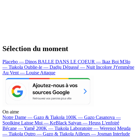
Sélection du moment
Placebo — Dinos
BALLE DANS LE COEUR — Ikaz Boi
M3lo
— Tiakola
Oublie-le — Dadju
Dépassé — Nuit Incolore
J't'emmène
Au Vent — Louise Attaque
On aime
Notre Dame —
Gazo & Tiakola
100K —
Gazo
Casanova —
Soolking
Laisse Moi —
KeBlack
Saiyan —
Heuss L'enfoiré
Bécane —
Yamê
200K —
Tiakola
Laboratoire —
Werenoi
Meuda
—
Tiakola
Outro —
Gazo & Tiakola
Ailleurs —
Josman
Interlude