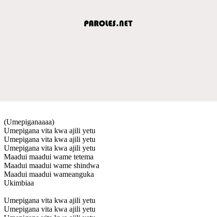
(Umepiganaaaa)
Umepigana vita kwa ajili yetu
Umepigana vita kwa ajili yetu
Umepigana vita kwa ajili yetu
Maadui maadui wame tetema
Maadui maadui wame shindwa
Maadui maadui wameanguka
Ukimbiaa
Umepigana vita kwa ajili yetu
Umepigana vita kwa ajili yetu