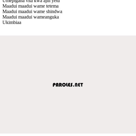
Umepigana vita kwa ajili yetu
Maadui maadui wame tetema
Maadui maadui wame shindwa
Maadui maadui wameanguka
Ukimbiaa