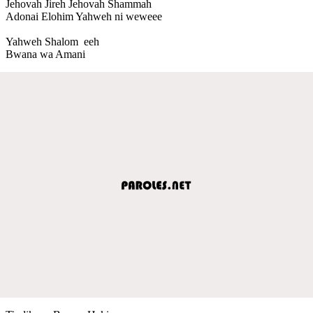
Jehovah Jireh Jehovah Shammah
Adonai Elohim Yahweh ni weweee
Yahweh Shalom eeh
Bwana wa Amani