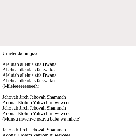
Umetenda miujiza
Aleluiah alleluia sifa Bwana
Alleluia alleluia sifa kwako
Aleluiah alleluia sifa Bwana
Alleluia alleluia sifa kwako
(Mileleeeeeeeeeeh)
Jehovah Jireh Jehovah Shammah
Adonai Elohim Yahweh ni weweee
Jehovah Jireh Jehovah Shammah
Adonai Elohim Yahweh ni weweee
(Mungu mwenye nguvu baba wa milele)
Jehovah Jireh Jehovah Shammah
Adonai Elohim Yahweh ni weweee