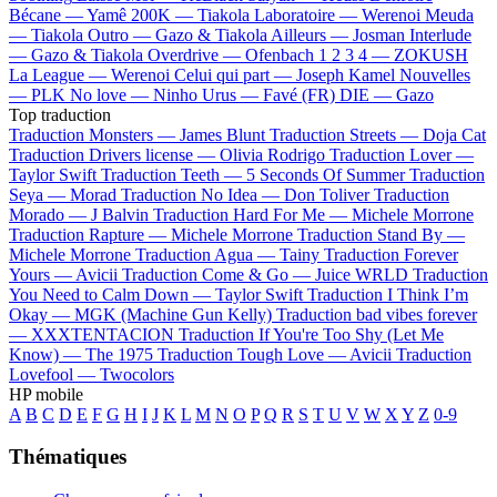
Bécane —
Yamê
200K —
Tiakola
Laboratoire —
Werenoi
Meuda
—
Tiakola
Outro —
Gazo & Tiakola
Ailleurs —
Josman
Interlude
—
Gazo & Tiakola
Overdrive —
Ofenbach
1 2 3 4 —
ZOKUSH
La League —
Werenoi
Celui qui part —
Joseph Kamel
Nouvelles
—
PLK
No love —
Ninho
Urus —
Favé (FR)
DIE —
Gazo
Top traduction
Traduction Monsters —
James Blunt
Traduction Streets —
Doja Cat
Traduction Drivers license —
Olivia Rodrigo
Traduction Lover —
Taylor Swift
Traduction Teeth —
5 Seconds Of Summer
Traduction
Seya —
Morad
Traduction No Idea —
Don Toliver
Traduction
Morado —
J Balvin
Traduction Hard For Me —
Michele Morrone
Traduction Rapture —
Michele Morrone
Traduction Stand By —
Michele Morrone
Traduction Agua —
Tainy
Traduction Forever
Yours —
Avicii
Traduction Come & Go —
Juice WRLD
Traduction
You Need to Calm Down —
Taylor Swift
Traduction I Think I’m
Okay —
MGK (Machine Gun Kelly)
Traduction bad vibes forever
—
XXXTENTACION
Traduction If You're Too Shy (Let Me
Know) —
The 1975
Traduction Tough Love —
Avicii
Traduction
Lovefool —
Twocolors
HP mobile
A
B
C
D
E
F
G
H
I
J
K
L
M
N
O
P
Q
R
S
T
U
V
W
X
Y
Z
0-9
Thématiques