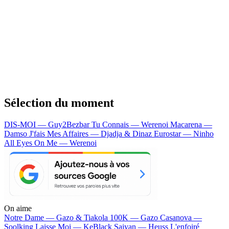
Sélection du moment
DIS-MOI — Guy2Bezbar
Tu Connais — Werenoi
Macarena —
Damso
J'fais Mes Affaires — Djadja & Dinaz
Eurostar — Ninho
All Eyes On Me — Werenoi
On aime
Notre Dame —
Gazo & Tiakola
100K —
Gazo
Casanova —
Soolking
Laisse Moi —
KeBlack
Saiyan —
Heuss L'enfoiré