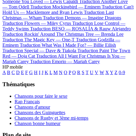
Someone You Loved —
Lewis Capaldi
Traduction Another Love
—
Tom Odell
Traduction Mockingbird —
Eminem
Traduction Can't
Hold Us —
Macklemore and Ryan Lewis
Traduction Last
Christmas —
Wham
Traduction Demons —
Imagine Dragons
Traduction Flowers —
Miley Cyrus
Traduction Lose Control —
Teddy Swims
Traduction BESO —
ROSALÍA & Rauw Alejandro
Traduction Rockin' Around The Christmas Tree —
Brenda Lee
Traduction The Magic Key —
One-T
Traduction Godzilla —
Eminem
Traduction What Was I Made For? —
Billie Eilish
Traduction Special —
Dave & Tiakola
Traduction Paint The Town
Red —
Doja Cat
Traduction All I Want For Christmas Is You —
Mariah Carey
Traduction Emorio —
Mariah Carey
HP mobile
A
B
C
D
E
F
G
H
I
J
K
L
M
N
O
P
Q
R
S
T
U
V
W
X
Y
Z
0-9
Thématiques
Chansons pour faire le sexe
Rap Français
Chansons d'amour
Chansons des Guinguettes
Chansons de Rugby et 3ème mi-temps
Chanson bonne humeur
Plan de site