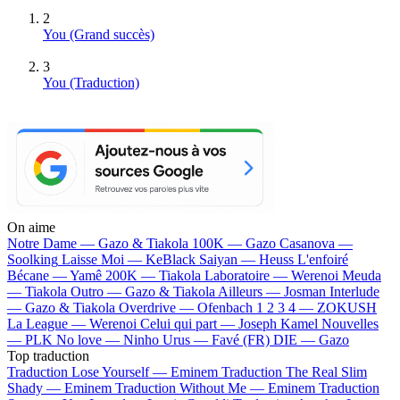
2
You
(Grand succès)
3
You (Traduction)
On aime
Notre Dame —
Gazo & Tiakola
100K —
Gazo
Casanova —
Soolking
Laisse Moi —
KeBlack
Saiyan —
Heuss L'enfoiré
Bécane —
Yamê
200K —
Tiakola
Laboratoire —
Werenoi
Meuda
—
Tiakola
Outro —
Gazo & Tiakola
Ailleurs —
Josman
Interlude
—
Gazo & Tiakola
Overdrive —
Ofenbach
1 2 3 4 —
ZOKUSH
La League —
Werenoi
Celui qui part —
Joseph Kamel
Nouvelles
—
PLK
No love —
Ninho
Urus —
Favé (FR)
DIE —
Gazo
Top traduction
Traduction Lose Yourself —
Eminem
Traduction The Real Slim
Shady —
Eminem
Traduction Without Me —
Eminem
Traduction