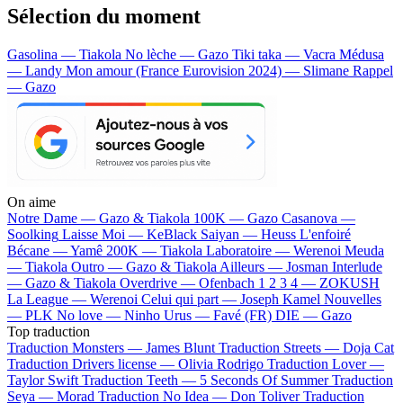
Sélection du moment
Gasolina — Tiakola
No lèche — Gazo
Tiki taka — Vacra
Médusa
— Landy
Mon amour (France Eurovision 2024) — Slimane
Rappel
— Gazo
On aime
Notre Dame —
Gazo & Tiakola
100K —
Gazo
Casanova —
Soolking
Laisse Moi —
KeBlack
Saiyan —
Heuss L'enfoiré
Bécane —
Yamê
200K —
Tiakola
Laboratoire —
Werenoi
Meuda
—
Tiakola
Outro —
Gazo & Tiakola
Ailleurs —
Josman
Interlude
—
Gazo & Tiakola
Overdrive —
Ofenbach
1 2 3 4 —
ZOKUSH
La League —
Werenoi
Celui qui part —
Joseph Kamel
Nouvelles
—
PLK
No love —
Ninho
Urus —
Favé (FR)
DIE —
Gazo
Top traduction
Traduction Monsters —
James Blunt
Traduction Streets —
Doja Cat
Traduction Drivers license —
Olivia Rodrigo
Traduction Lover —
Taylor Swift
Traduction Teeth —
5 Seconds Of Summer
Traduction
Seya —
Morad
Traduction No Idea —
Don Toliver
Traduction