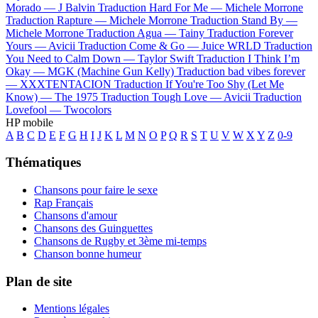
Morado —
J Balvin
Traduction Hard For Me —
Michele Morrone
Traduction Rapture —
Michele Morrone
Traduction Stand By —
Michele Morrone
Traduction Agua —
Tainy
Traduction Forever
Yours —
Avicii
Traduction Come & Go —
Juice WRLD
Traduction
You Need to Calm Down —
Taylor Swift
Traduction I Think I’m
Okay —
MGK (Machine Gun Kelly)
Traduction bad vibes forever
—
XXXTENTACION
Traduction If You're Too Shy (Let Me
Know) —
The 1975
Traduction Tough Love —
Avicii
Traduction
Lovefool —
Twocolors
HP mobile
A
B
C
D
E
F
G
H
I
J
K
L
M
N
O
P
Q
R
S
T
U
V
W
X
Y
Z
0-9
Thématiques
Chansons pour faire le sexe
Rap Français
Chansons d'amour
Chansons des Guinguettes
Chansons de Rugby et 3ème mi-temps
Chanson bonne humeur
Plan de site
Mentions légales