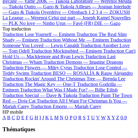
Bécane —
Yamê
200K —
Tiakola
Laboratoire —
Werenoi
Meuda
—
Tiakola
Outro —
Gazo & Tiakola
Ailleurs —
Josman
Interlude
—
Gazo & Tiakola
Overdrive —
Ofenbach
1 2 3 4 —
ZOKUSH
La League —
Werenoi
Celui qui part —
Joseph Kamel
Nouvelles
—
PLK
No love —
Ninho
Urus —
Favé (FR)
DIE —
Gazo
Top traduction
Traduction Lose Yourself —
Eminem
Traduction The Real Slim
Shady —
Eminem
Traduction Without Me —
Eminem
Traduction
Someone You Loved —
Lewis Capaldi
Traduction Another Love
—
Tom Odell
Traduction Mockingbird —
Eminem
Traduction Can't
Hold Us —
Macklemore and Ryan Lewis
Traduction Last
Christmas —
Wham
Traduction Demons —
Imagine Dragons
Traduction Flowers —
Miley Cyrus
Traduction Lose Control —
Teddy Swims
Traduction BESO —
ROSALÍA & Rauw Alejandro
Traduction Rockin' Around The Christmas Tree —
Brenda Lee
Traduction The Magic Key —
One-T
Traduction Godzilla —
Eminem
Traduction What Was I Made For? —
Billie Eilish
Traduction Special —
Dave & Tiakola
Traduction Paint The Town
Red —
Doja Cat
Traduction All I Want For Christmas Is You —
Mariah Carey
Traduction Emorio —
Mariah Carey
HP mobile
A
B
C
D
E
F
G
H
I
J
K
L
M
N
O
P
Q
R
S
T
U
V
W
X
Y
Z
0-9
Thématiques