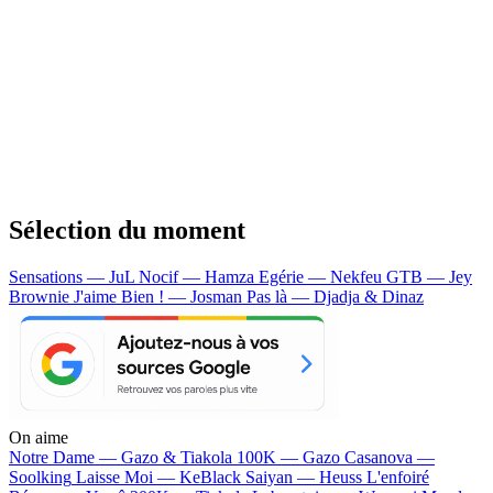
Sélection du moment
Sensations — JuL
Nocif — Hamza
Egérie — Nekfeu
GTB — Jey
Brownie
J'aime Bien ! — Josman
Pas là — Djadja & Dinaz
On aime
Notre Dame —
Gazo & Tiakola
100K —
Gazo
Casanova —
Soolking
Laisse Moi —
KeBlack
Saiyan —
Heuss L'enfoiré