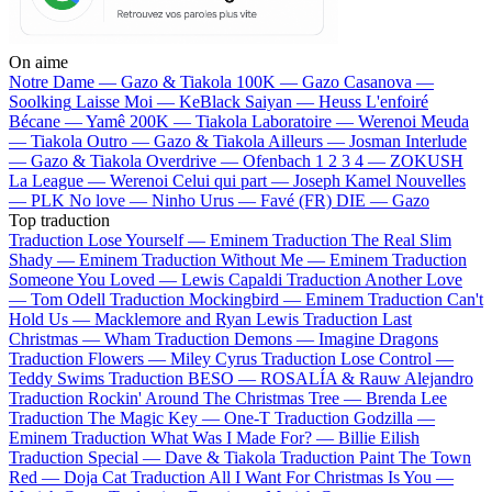
On aime
Notre Dame —
Gazo & Tiakola
100K —
Gazo
Casanova —
Soolking
Laisse Moi —
KeBlack
Saiyan —
Heuss L'enfoiré
Bécane —
Yamê
200K —
Tiakola
Laboratoire —
Werenoi
Meuda
—
Tiakola
Outro —
Gazo & Tiakola
Ailleurs —
Josman
Interlude
—
Gazo & Tiakola
Overdrive —
Ofenbach
1 2 3 4 —
ZOKUSH
La League —
Werenoi
Celui qui part —
Joseph Kamel
Nouvelles
—
PLK
No love —
Ninho
Urus —
Favé (FR)
DIE —
Gazo
Top traduction
Traduction Lose Yourself —
Eminem
Traduction The Real Slim
Shady —
Eminem
Traduction Without Me —
Eminem
Traduction
Someone You Loved —
Lewis Capaldi
Traduction Another Love
—
Tom Odell
Traduction Mockingbird —
Eminem
Traduction Can't
Hold Us —
Macklemore and Ryan Lewis
Traduction Last
Christmas —
Wham
Traduction Demons —
Imagine Dragons
Traduction Flowers —
Miley Cyrus
Traduction Lose Control —
Teddy Swims
Traduction BESO —
ROSALÍA & Rauw Alejandro
Traduction Rockin' Around The Christmas Tree —
Brenda Lee
Traduction The Magic Key —
One-T
Traduction Godzilla —
Eminem
Traduction What Was I Made For? —
Billie Eilish
Traduction Special —
Dave & Tiakola
Traduction Paint The Town
Red —
Doja Cat
Traduction All I Want For Christmas Is You —