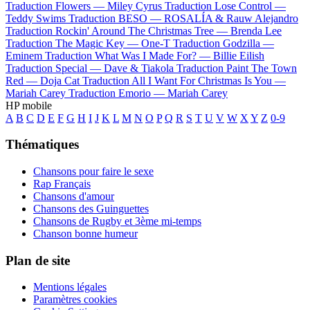
Traduction Flowers —
Miley Cyrus
Traduction Lose Control —
Teddy Swims
Traduction BESO —
ROSALÍA & Rauw Alejandro
Traduction Rockin' Around The Christmas Tree —
Brenda Lee
Traduction The Magic Key —
One-T
Traduction Godzilla —
Eminem
Traduction What Was I Made For? —
Billie Eilish
Traduction Special —
Dave & Tiakola
Traduction Paint The Town
Red —
Doja Cat
Traduction All I Want For Christmas Is You —
Mariah Carey
Traduction Emorio —
Mariah Carey
HP mobile
A
B
C
D
E
F
G
H
I
J
K
L
M
N
O
P
Q
R
S
T
U
V
W
X
Y
Z
0-9
Thématiques
Chansons pour faire le sexe
Rap Français
Chansons d'amour
Chansons des Guinguettes
Chansons de Rugby et 3ème mi-temps
Chanson bonne humeur
Plan de site
Mentions légales
Paramètres cookies