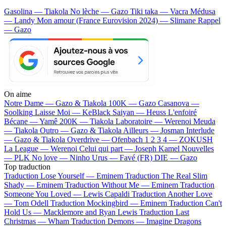
Gasolina — Tiakola
No lèche — Gazo
Tiki taka — Vacra
Médusa
— Landy
Mon amour (France Eurovision 2024) — Slimane
Rappel
— Gazo
On aime
Notre Dame —
Gazo & Tiakola
100K —
Gazo
Casanova —
Soolking
Laisse Moi —
KeBlack
Saiyan —
Heuss L'enfoiré
Bécane —
Yamê
200K —
Tiakola
Laboratoire —
Werenoi
Meuda
—
Tiakola
Outro —
Gazo & Tiakola
Ailleurs —
Josman
Interlude
—
Gazo & Tiakola
Overdrive —
Ofenbach
1 2 3 4 —
ZOKUSH
La League —
Werenoi
Celui qui part —
Joseph Kamel
Nouvelles
—
PLK
No love —
Ninho
Urus —
Favé (FR)
DIE —
Gazo
Top traduction
Traduction Lose Yourself —
Eminem
Traduction The Real Slim
Shady —
Eminem
Traduction Without Me —
Eminem
Traduction
Someone You Loved —
Lewis Capaldi
Traduction Another Love
—
Tom Odell
Traduction Mockingbird —
Eminem
Traduction Can't
Hold Us —
Macklemore and Ryan Lewis
Traduction Last
Christmas —
Wham
Traduction Demons —
Imagine Dragons