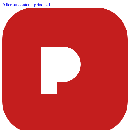
Aller au contenu principal