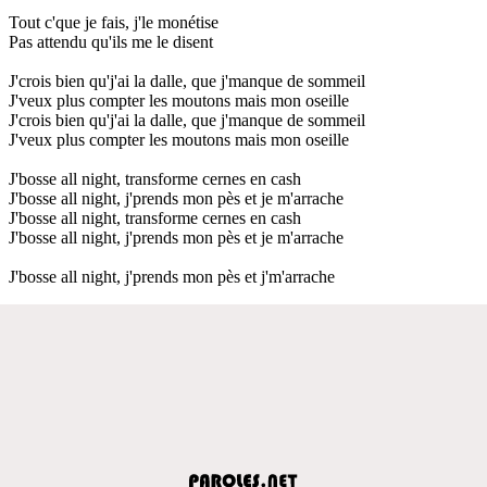
Tout c'que je fais, j'le monétise
Pas attendu qu'ils me le disent
J'crois bien qu'j'ai la dalle, que j'manque de sommeil
J'veux plus compter les moutons mais mon oseille
J'crois bien qu'j'ai la dalle, que j'manque de sommeil
J'veux plus compter les moutons mais mon oseille
J'bosse all night, transforme cernes en cash
J'bosse all night, j'prends mon pès et je m'arrache
J'bosse all night, transforme cernes en cash
J'bosse all night, j'prends mon pès et je m'arrache
J'bosse all night, j'prends mon pès et j'm'arrache