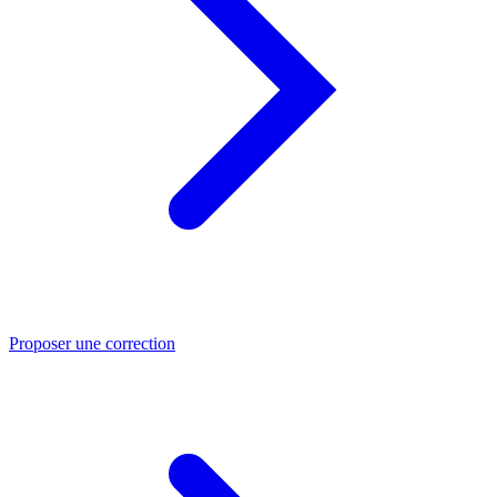
Proposer une correction