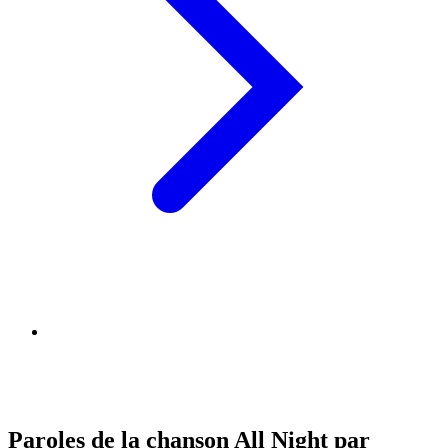
Paroles de la chanson All Night par