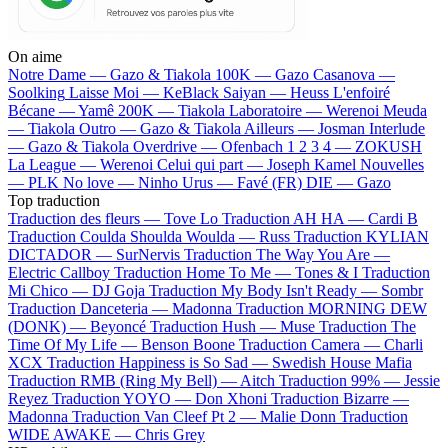
On aime
Notre Dame —
Gazo & Tiakola
100K —
Gazo
Casanova —
Soolking
Laisse Moi —
KeBlack
Saiyan —
Heuss L'enfoiré
Bécane —
Yamê
200K —
Tiakola
Laboratoire —
Werenoi
Meuda
—
Tiakola
Outro —
Gazo & Tiakola
Ailleurs —
Josman
Interlude
—
Gazo & Tiakola
Overdrive —
Ofenbach
1 2 3 4 —
ZOKUSH
La League —
Werenoi
Celui qui part —
Joseph Kamel
Nouvelles
—
PLK
No love —
Ninho
Urus —
Favé (FR)
DIE —
Gazo
Top traduction
Traduction des fleurs —
Tove Lo
Traduction AH HA —
Cardi B
Traduction Coulda Shoulda Woulda —
Russ
Traduction KYLIAN
DICTADOR —
SurNervis
Traduction The Way You Are —
Electric Callboy
Traduction Home To Me —
Tones & I
Traduction
Mi Chico —
DJ Goja
Traduction My Body Isn't Ready —
Sombr
Traduction Danceteria —
Madonna
Traduction MORNING DEW
(DONK) —
Beyoncé
Traduction Hush —
Muse
Traduction The
Time Of My Life —
Benson Boone
Traduction Camera —
Charli
XCX
Traduction Happiness is So Sad —
Swedish House Mafia
Traduction RMB (Ring My Bell) —
Aitch
Traduction 99% —
Jessie
Reyez
Traduction YOYO —
Don Xhoni
Traduction Bizarre —
Madonna
Traduction Van Cleef Pt 2 —
Malie Donn
Traduction
WIDE AWAKE —
Chris Grey