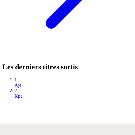
Les derniers titres sortis
1
Aje
2
Kpa