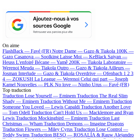
On aime
FlashBack —
Favé (FR)
Notre Dame —
Gazo & Tiakola
100K —
Gazo
Casanova —
Soolking
Laisse Moi —
KeBlack
Saiyan —
Heuss L'enfoiré
Bécane —
Yamê
200K —
Tiakola
Laboratoire —
Werenoi
Meuda —
Tiakola
Outro —
Gazo & Tiakola
Ailleurs —
Josman
Interlude —
Gazo & Tiakola
Overdrive —
Ofenbach
1 2 3
4 —
ZOKUSH
La League —
Werenoi
Celui qui part —
Joseph
Kamel
Nouvelles —
PLK
No love —
Ninho
Urus —
Favé (FR)
Top traduction
Traduction Lose Yourself —
Eminem
Traduction The Real Slim
Shady —
Eminem
Traduction Without Me —
Eminem
Traduction
Someone You Loved —
Lewis Capaldi
Traduction Another Love
—
Tom Odell
Traduction Can't Hold Us —
Macklemore and Ryan
Lewis
Traduction Mockingbird —
Eminem
Traduction Last
Christmas —
Wham
Traduction Demons —
Imagine Dragons
Traduction Flowers —
Miley Cyrus
Traduction Lose Control —
Teddy Swims
Traduction BESO —
ROSALÍA & Rauw Alejandro