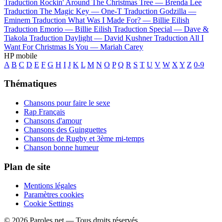
Traduction Rockin' Around The Christmas Tree —
Brenda Lee
Traduction The Magic Key —
One-T
Traduction Godzilla —
Eminem
Traduction What Was I Made For? —
Billie Eilish
Traduction Emorio —
Billie Eilish
Traduction Special —
Dave &
Tiakola
Traduction Daylight —
David Kushner
Traduction All I
Want For Christmas Is You —
Mariah Carey
HP mobile
A
B
C
D
E
F
G
H
I
J
K
L
M
N
O
P
Q
R
S
T
U
V
W
X
Y
Z
0-9
Thématiques
Chansons pour faire le sexe
Rap Français
Chansons d'amour
Chansons des Guinguettes
Chansons de Rugby et 3ème mi-temps
Chanson bonne humeur
Plan de site
Mentions légales
Paramètres cookies
Cookie Settings
© 2026 Paroles.net — Tous droits réservés