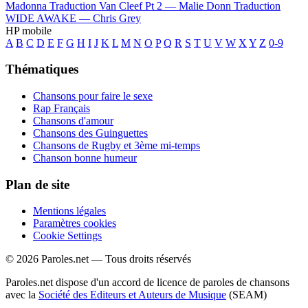
Madonna
Traduction Van Cleef Pt 2 —
Malie Donn
Traduction
WIDE AWAKE —
Chris Grey
HP mobile
A
B
C
D
E
F
G
H
I
J
K
L
M
N
O
P
Q
R
S
T
U
V
W
X
Y
Z
0-9
Thématiques
Chansons pour faire le sexe
Rap Français
Chansons d'amour
Chansons des Guinguettes
Chansons de Rugby et 3ème mi-temps
Chanson bonne humeur
Plan de site
Mentions légales
Paramètres cookies
Cookie Settings
© 2026 Paroles.net — Tous droits réservés
Paroles.net dispose d'un accord de licence de paroles de chansons
avec la
Société des Editeurs et Auteurs de Musique
(SEAM)