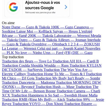
On aime
Notre Dame —
Gazo & Tiakola
100K —
Gazo
Casanova —
Soolking
Laisse Moi —
KeBlack
Saiyan —
Heuss L'enfoiré
Bécane —
Yamê
200K —
Tiakola
Laboratoire —
Werenoi
Meuda
—
Tiakola
Outro —
Gazo & Tiakola
Ailleurs —
Josman
Interlude
—
Gazo & Tiakola
Overdrive —
Ofenbach
1 2 3 4 —
ZOKUSH
La League —
Werenoi
Celui qui part —
Joseph Kamel
Nouvelles
—
PLK
No love —
Ninho
Urus —
Favé (FR)
DIE —
Gazo
Top traduction
Traduction des fleurs —
Tove Lo
Traduction AH HA —
Cardi B
Traduction Coulda Shoulda Woulda —
Russ
Traduction KYLIAN
DICTADOR —
SurNervis
Traduction The Way You Are —
Electric Callboy
Traduction Home To Me —
Tones & I
Traduction
Mi Chico —
DJ Goja
Traduction My Body Isn't Ready —
Sombr
Traduction Danceteria —
Madonna
Traduction MORNING DEW
(DONK) —
Beyoncé
Traduction Hush —
Muse
Traduction The
Time Of My Life —
Benson Boone
Traduction Camera —
Charli
XCX
Traduction Happiness is So Sad —
Swedish House Mafia
Traduction RMB (Ring My Bell) —
Aitch
Traduction 99% —
Jessie
Reyez
Traduction YOYO —
Don Xhoni
Traduction Bizarre —