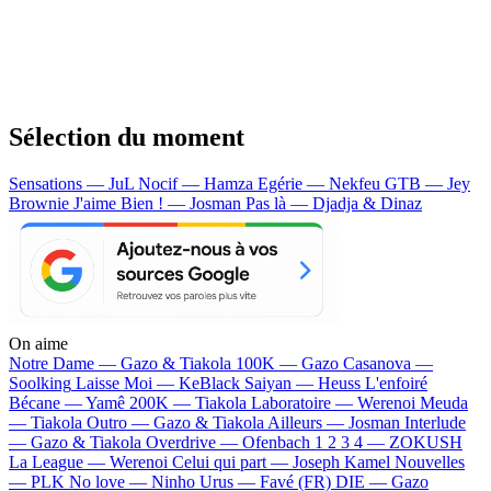
Sélection du moment
Sensations — JuL
Nocif — Hamza
Egérie — Nekfeu
GTB — Jey
Brownie
J'aime Bien ! — Josman
Pas là — Djadja & Dinaz
On aime
Notre Dame —
Gazo & Tiakola
100K —
Gazo
Casanova —
Soolking
Laisse Moi —
KeBlack
Saiyan —
Heuss L'enfoiré
Bécane —
Yamê
200K —
Tiakola
Laboratoire —
Werenoi
Meuda
—
Tiakola
Outro —
Gazo & Tiakola
Ailleurs —
Josman
Interlude
—
Gazo & Tiakola
Overdrive —
Ofenbach
1 2 3 4 —
ZOKUSH
La League —
Werenoi
Celui qui part —
Joseph Kamel
Nouvelles
—
PLK
No love —
Ninho
Urus —
Favé (FR)
DIE —
Gazo