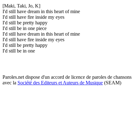
[Maki, Taki, Jo, K]
I'd still have dream in this heart of mine
I'd still have fire inside my eyes
I'd still be pretty happy
I'd still be in one piece
I'd still have dream in this heart of mine
I'd still have fire inside my eyes
I'd still be pretty happy
I'd still be in one
Paroles.net dispose d'un accord de licence de paroles de chansons
avec la
Société des Editeurs et Auteurs de Musique
(SEAM)