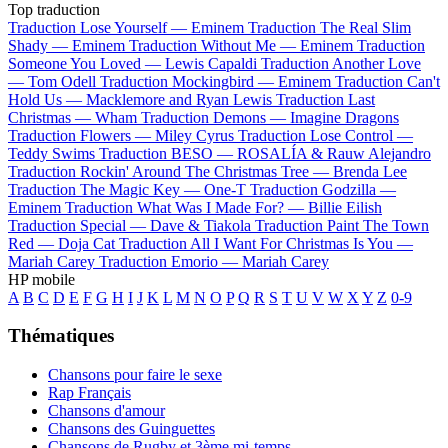
Top traduction
Traduction Lose Yourself —
Eminem
Traduction The Real Slim
Shady —
Eminem
Traduction Without Me —
Eminem
Traduction
Someone You Loved —
Lewis Capaldi
Traduction Another Love
—
Tom Odell
Traduction Mockingbird —
Eminem
Traduction Can't
Hold Us —
Macklemore and Ryan Lewis
Traduction Last
Christmas —
Wham
Traduction Demons —
Imagine Dragons
Traduction Flowers —
Miley Cyrus
Traduction Lose Control —
Teddy Swims
Traduction BESO —
ROSALÍA & Rauw Alejandro
Traduction Rockin' Around The Christmas Tree —
Brenda Lee
Traduction The Magic Key —
One-T
Traduction Godzilla —
Eminem
Traduction What Was I Made For? —
Billie Eilish
Traduction Special —
Dave & Tiakola
Traduction Paint The Town
Red —
Doja Cat
Traduction All I Want For Christmas Is You —
Mariah Carey
Traduction Emorio —
Mariah Carey
HP mobile
A
B
C
D
E
F
G
H
I
J
K
L
M
N
O
P
Q
R
S
T
U
V
W
X
Y
Z
0-9
Thématiques
Chansons pour faire le sexe
Rap Français
Chansons d'amour
Chansons des Guinguettes
Chansons de Rugby et 3ème mi-temps