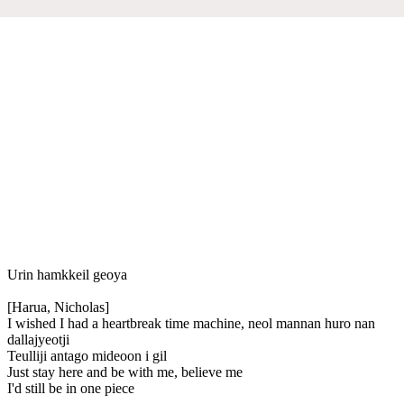
Urin hamkkeil geoya
[Harua, Nicholas]
I wished I had a heartbreak time machine, neol mannan huro nan
dallajyeotji
Teulliji antago mideoon i gil
Just stay here and be with me, believe me
I'd still be in one piece