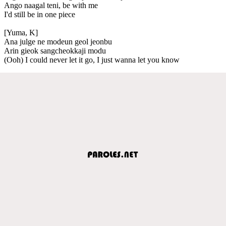
Ango naagal teni, be with me
I'd still be in one piece
[Yuma, K]
Ana julge ne modeun geol jeonbu
Arin gieok sangcheokkaji modu
(Ooh) I could never let it go, I just wanna let you know