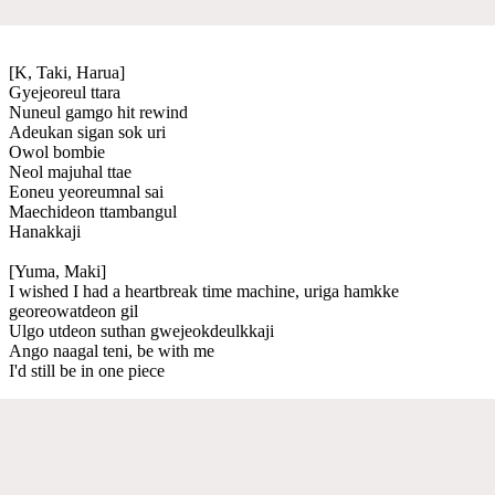
[K, Taki, Harua]
Gyejeoreul ttara
Nuneul gamgo hit rewind
Adeukan sigan sok uri
Owol bombie
Neol majuhal ttae
Eoneu yeoreumnal sai
Maechideon ttambangul
Hanakkaji
[Yuma, Maki]
I wished I had a heartbreak time machine, uriga hamkke
georeowatdeon gil
Ulgo utdeon suthan gwejeokdeulkkaji
Ango naagal teni, be with me
I'd still be in one piece