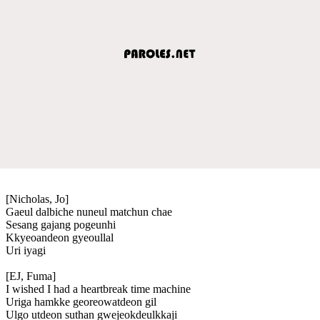
[Nicholas, Jo]
Gaeul dalbiche nuneul matchun chae
Sesang gajang pogeunhi
Kkyeoandeon gyeoullal
Uri iyagi
[EJ, Fuma]
I wished I had a heartbreak time machine
Uriga hamkke georeowatdeon gil
Ulgo utdeon suthan gwejeokdeulkkaji