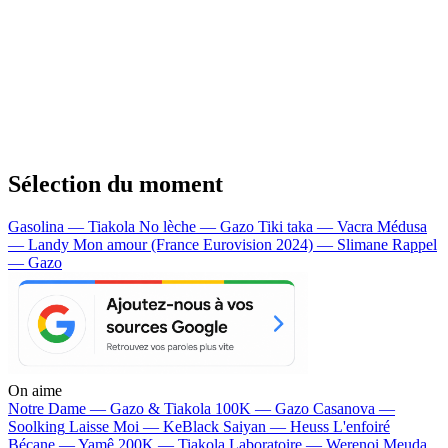
Sélection du moment
Gasolina — Tiakola
No lèche — Gazo
Tiki taka — Vacra
Médusa
— Landy
Mon amour (France Eurovision 2024) — Slimane
Rappel
— Gazo
On aime
Notre Dame —
Gazo & Tiakola
100K —
Gazo
Casanova —
Soolking
Laisse Moi —
KeBlack
Saiyan —
Heuss L'enfoiré
Bécane —
Yamê
200K —
Tiakola
Laboratoire —
Werenoi
Meuda