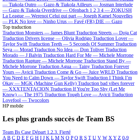
—
Tiakola
Outro —
Gazo & Tiakola
Ailleurs —
Josman
Interlude
—
Gazo & Tiakola
Overdrive —
Ofenbach
1 2 3 4 —
ZOKUSH
La League —
Werenoi
Celui qui part —
Joseph Kamel
Nouvelles
—
PLK
No love —
Ninho
Urus —
Favé (FR)
DIE —
Gazo
Top traduction
Traduction Monsters —
James Blunt
Traduction Streets —
Doja Cat
Traduction Drivers license —
Olivia Rodrigo
Traduction Lover —
Taylor Swift
Traduction Teeth —
5 Seconds Of Summer
Traduction
Seya —
Morad
Traduction No Idea —
Don Toliver
Traduction
Morado —
J Balvin
Traduction Hard For Me —
Michele Morrone
Traduction Rapture —
Michele Morrone
Traduction Stand By —
Michele Morrone
Traduction Agua —
Tainy
Traduction Forever
Yours —
Avicii
Traduction Come & Go —
Juice WRLD
Traduction
You Need to Calm Down —
Taylor Swift
Traduction I Think I’m
Okay —
MGK (Machine Gun Kelly)
Traduction bad vibes forever
—
XXXTENTACION
Traduction If You're Too Shy (Let Me
Know) —
The 1975
Traduction Tough Love —
Avicii
Traduction
Lovefool —
Twocolors
HP mobile
Les plus grands succès de Team BS
Team Bs
Case Départ
1.2.3.
Fierté
A
B
C
D
E
F
G
H
I
J
K
L
M
N
O
P
Q
R
S
T
U
V
W
X
Y
Z
0-9