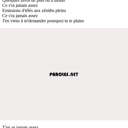
Quelques zéros de plus ou d'moins
Ce s'ra jamais assez
Emissions d'télés aux zéniths pleins
Ce s'ra jamais assez
J'en viens à m'demander pourquoi tu te plains
T'en as jamais assez