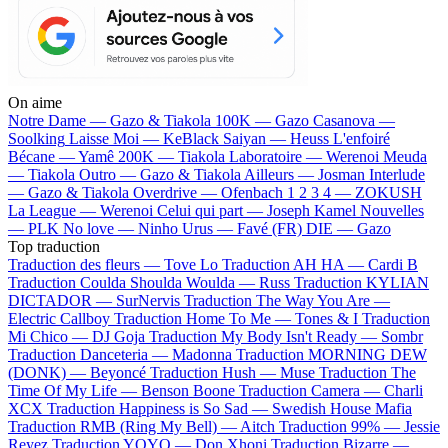
On aime
Notre Dame —
Gazo & Tiakola
100K —
Gazo
Casanova —
Soolking
Laisse Moi —
KeBlack
Saiyan —
Heuss L'enfoiré
Bécane —
Yamê
200K —
Tiakola
Laboratoire —
Werenoi
Meuda
—
Tiakola
Outro —
Gazo & Tiakola
Ailleurs —
Josman
Interlude
—
Gazo & Tiakola
Overdrive —
Ofenbach
1 2 3 4 —
ZOKUSH
La League —
Werenoi
Celui qui part —
Joseph Kamel
Nouvelles
—
PLK
No love —
Ninho
Urus —
Favé (FR)
DIE —
Gazo
Top traduction
Traduction des fleurs —
Tove Lo
Traduction AH HA —
Cardi B
Traduction Coulda Shoulda Woulda —
Russ
Traduction KYLIAN
DICTADOR —
SurNervis
Traduction The Way You Are —
Electric Callboy
Traduction Home To Me —
Tones & I
Traduction
Mi Chico —
DJ Goja
Traduction My Body Isn't Ready —
Sombr
Traduction Danceteria —
Madonna
Traduction MORNING DEW
(DONK) —
Beyoncé
Traduction Hush —
Muse
Traduction The
Time Of My Life —
Benson Boone
Traduction Camera —
Charli
XCX
Traduction Happiness is So Sad —
Swedish House Mafia
Traduction RMB (Ring My Bell) —
Aitch
Traduction 99% —
Jessie
Reyez
Traduction YOYO —
Don Xhoni
Traduction Bizarre —