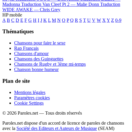
Madonna
Traduction Van Cleef Pt 2 —
Malie Donn
Traduction
WIDE AWAKE —
Chris Grey
HP mobile
A
B
C
D
E
F
G
H
I
J
K
L
M
N
O
P
Q
R
S
T
U
V
W
X
Y
Z
0-9
Thématiques
Chansons pour faire le sexe
Rap Français
Chansons d'amour
Chansons des Guinguettes
Chansons de Rugby et 3ème mi-temps
Chanson bonne humeur
Plan de site
Mentions légales
Paramètres cookies
Cookie Settings
© 2026 Paroles.net — Tous droits réservés
Paroles.net dispose d'un accord de licence de paroles de chansons
avec la
Société des Editeurs et Auteurs de Musique
(SEAM)