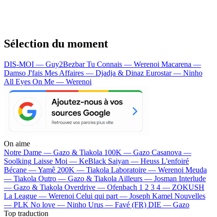
Sélection du moment
DIS-MOI — Guy2Bezbar
Tu Connais — Werenoi
Macarena —
Damso
J'fais Mes Affaires — Djadja & Dinaz
Eurostar — Ninho
All Eyes On Me — Werenoi
On aime
Notre Dame —
Gazo & Tiakola
100K —
Gazo
Casanova —
Soolking
Laisse Moi —
KeBlack
Saiyan —
Heuss L'enfoiré
Bécane —
Yamê
200K —
Tiakola
Laboratoire —
Werenoi
Meuda
—
Tiakola
Outro —
Gazo & Tiakola
Ailleurs —
Josman
Interlude
—
Gazo & Tiakola
Overdrive —
Ofenbach
1 2 3 4 —
ZOKUSH
La League —
Werenoi
Celui qui part —
Joseph Kamel
Nouvelles
—
PLK
No love —
Ninho
Urus —
Favé (FR)
DIE —
Gazo
Top traduction