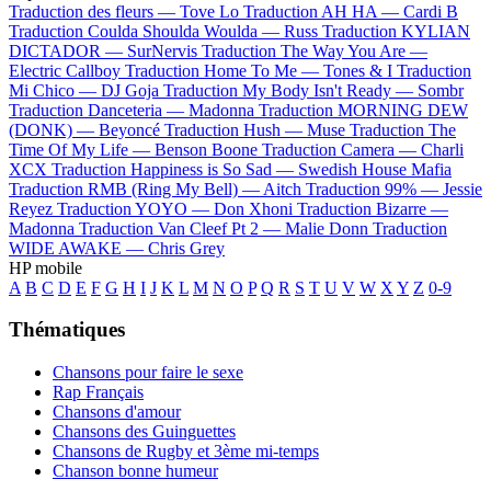
Traduction des fleurs —
Tove Lo
Traduction AH HA —
Cardi B
Traduction Coulda Shoulda Woulda —
Russ
Traduction KYLIAN
DICTADOR —
SurNervis
Traduction The Way You Are —
Electric Callboy
Traduction Home To Me —
Tones & I
Traduction
Mi Chico —
DJ Goja
Traduction My Body Isn't Ready —
Sombr
Traduction Danceteria —
Madonna
Traduction MORNING DEW
(DONK) —
Beyoncé
Traduction Hush —
Muse
Traduction The
Time Of My Life —
Benson Boone
Traduction Camera —
Charli
XCX
Traduction Happiness is So Sad —
Swedish House Mafia
Traduction RMB (Ring My Bell) —
Aitch
Traduction 99% —
Jessie
Reyez
Traduction YOYO —
Don Xhoni
Traduction Bizarre —
Madonna
Traduction Van Cleef Pt 2 —
Malie Donn
Traduction
WIDE AWAKE —
Chris Grey
HP mobile
A
B
C
D
E
F
G
H
I
J
K
L
M
N
O
P
Q
R
S
T
U
V
W
X
Y
Z
0-9
Thématiques
Chansons pour faire le sexe
Rap Français
Chansons d'amour
Chansons des Guinguettes
Chansons de Rugby et 3ème mi-temps
Chanson bonne humeur