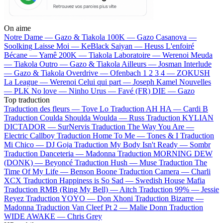
On aime
Notre Dame —
Gazo & Tiakola
100K —
Gazo
Casanova —
Soolking
Laisse Moi —
KeBlack
Saiyan —
Heuss L'enfoiré
Bécane —
Yamê
200K —
Tiakola
Laboratoire —
Werenoi
Meuda
—
Tiakola
Outro —
Gazo & Tiakola
Ailleurs —
Josman
Interlude
—
Gazo & Tiakola
Overdrive —
Ofenbach
1 2 3 4 —
ZOKUSH
La League —
Werenoi
Celui qui part —
Joseph Kamel
Nouvelles
—
PLK
No love —
Ninho
Urus —
Favé (FR)
DIE —
Gazo
Top traduction
Traduction des fleurs —
Tove Lo
Traduction AH HA —
Cardi B
Traduction Coulda Shoulda Woulda —
Russ
Traduction KYLIAN
DICTADOR —
SurNervis
Traduction The Way You Are —
Electric Callboy
Traduction Home To Me —
Tones & I
Traduction
Mi Chico —
DJ Goja
Traduction My Body Isn't Ready —
Sombr
Traduction Danceteria —
Madonna
Traduction MORNING DEW
(DONK) —
Beyoncé
Traduction Hush —
Muse
Traduction The
Time Of My Life —
Benson Boone
Traduction Camera —
Charli
XCX
Traduction Happiness is So Sad —
Swedish House Mafia
Traduction RMB (Ring My Bell) —
Aitch
Traduction 99% —
Jessie
Reyez
Traduction YOYO —
Don Xhoni
Traduction Bizarre —
Madonna
Traduction Van Cleef Pt 2 —
Malie Donn
Traduction
WIDE AWAKE —
Chris Grey