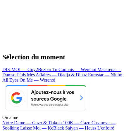
Sélection du moment
DIS-MOI — Guy2Bezbar
Tu Connais — Werenoi
Macarena —
Damso
J'fais Mes Affaires — Djadja & Dinaz
Eurostar — Ninho
All Eyes On Me — Werenoi
On aime
Notre Dame —
Gazo & Tiakola
100K —
Gazo
Casanova —
Soolking
Laisse Moi —
KeBlack
Saiyan —
Heuss L'enfoiré