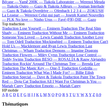
Bécane —
Yamê
200K —
Tiakola
Laboratoire —
Werenoi
Meuda
—
Tiakola
Outro —
Gazo & Tiakola
Ailleurs —
Josman
Interlude
—
Gazo & Tiakola
Overdrive —
Ofenbach
1 2 3 4 —
ZOKUSH
La League —
Werenoi
Celui qui part —
Joseph Kamel
Nouvelles
—
PLK
No love —
Ninho
Urus —
Favé (FR)
DIE —
Gazo
Top traduction
Traduction Lose Yourself —
Eminem
Traduction The Real Slim
Shady —
Eminem
Traduction Without Me —
Eminem
Traduction
Someone You Loved —
Lewis Capaldi
Traduction Another Love
—
Tom Odell
Traduction Mockingbird —
Eminem
Traduction Can't
Hold Us —
Macklemore and Ryan Lewis
Traduction Last
Christmas —
Wham
Traduction Demons —
Imagine Dragons
Traduction Flowers —
Miley Cyrus
Traduction Lose Control —
Teddy Swims
Traduction BESO —
ROSALÍA & Rauw Alejandro
Traduction Rockin' Around The Christmas Tree —
Brenda Lee
Traduction The Magic Key —
One-T
Traduction Godzilla —
Eminem
Traduction What Was I Made For? —
Billie Eilish
Traduction Special —
Dave & Tiakola
Traduction Paint The Town
Red —
Doja Cat
Traduction All I Want For Christmas Is You —
Mariah Carey
Traduction Emorio —
Mariah Carey
HP mobile
A
B
C
D
E
F
G
H
I
J
K
L
M
N
O
P
Q
R
S
T
U
V
W
X
Y
Z
0-9
Thématiques