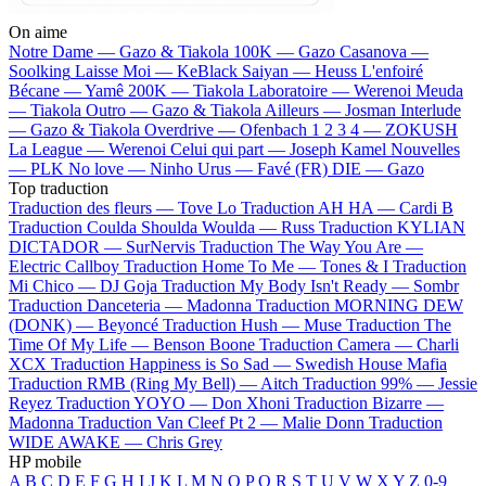
On aime
Notre Dame —
Gazo & Tiakola
100K —
Gazo
Casanova —
Soolking
Laisse Moi —
KeBlack
Saiyan —
Heuss L'enfoiré
Bécane —
Yamê
200K —
Tiakola
Laboratoire —
Werenoi
Meuda
—
Tiakola
Outro —
Gazo & Tiakola
Ailleurs —
Josman
Interlude
—
Gazo & Tiakola
Overdrive —
Ofenbach
1 2 3 4 —
ZOKUSH
La League —
Werenoi
Celui qui part —
Joseph Kamel
Nouvelles
—
PLK
No love —
Ninho
Urus —
Favé (FR)
DIE —
Gazo
Top traduction
Traduction des fleurs —
Tove Lo
Traduction AH HA —
Cardi B
Traduction Coulda Shoulda Woulda —
Russ
Traduction KYLIAN
DICTADOR —
SurNervis
Traduction The Way You Are —
Electric Callboy
Traduction Home To Me —
Tones & I
Traduction
Mi Chico —
DJ Goja
Traduction My Body Isn't Ready —
Sombr
Traduction Danceteria —
Madonna
Traduction MORNING DEW
(DONK) —
Beyoncé
Traduction Hush —
Muse
Traduction The
Time Of My Life —
Benson Boone
Traduction Camera —
Charli
XCX
Traduction Happiness is So Sad —
Swedish House Mafia
Traduction RMB (Ring My Bell) —
Aitch
Traduction 99% —
Jessie
Reyez
Traduction YOYO —
Don Xhoni
Traduction Bizarre —
Madonna
Traduction Van Cleef Pt 2 —
Malie Donn
Traduction
WIDE AWAKE —
Chris Grey
HP mobile
A
B
C
D
E
F
G
H
I
J
K
L
M
N
O
P
Q
R
S
T
U
V
W
X
Y
Z
0-9