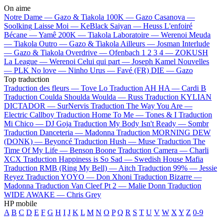
On aime
Notre Dame —
Gazo & Tiakola
100K —
Gazo
Casanova —
Soolking
Laisse Moi —
KeBlack
Saiyan —
Heuss L'enfoiré
Bécane —
Yamê
200K —
Tiakola
Laboratoire —
Werenoi
Meuda
—
Tiakola
Outro —
Gazo & Tiakola
Ailleurs —
Josman
Interlude
—
Gazo & Tiakola
Overdrive —
Ofenbach
1 2 3 4 —
ZOKUSH
La League —
Werenoi
Celui qui part —
Joseph Kamel
Nouvelles
—
PLK
No love —
Ninho
Urus —
Favé (FR)
DIE —
Gazo
Top traduction
Traduction des fleurs —
Tove Lo
Traduction AH HA —
Cardi B
Traduction Coulda Shoulda Woulda —
Russ
Traduction KYLIAN
DICTADOR —
SurNervis
Traduction The Way You Are —
Electric Callboy
Traduction Home To Me —
Tones & I
Traduction
Mi Chico —
DJ Goja
Traduction My Body Isn't Ready —
Sombr
Traduction Danceteria —
Madonna
Traduction MORNING DEW
(DONK) —
Beyoncé
Traduction Hush —
Muse
Traduction The
Time Of My Life —
Benson Boone
Traduction Camera —
Charli
XCX
Traduction Happiness is So Sad —
Swedish House Mafia
Traduction RMB (Ring My Bell) —
Aitch
Traduction 99% —
Jessie
Reyez
Traduction YOYO —
Don Xhoni
Traduction Bizarre —
Madonna
Traduction Van Cleef Pt 2 —
Malie Donn
Traduction
WIDE AWAKE —
Chris Grey
HP mobile
A
B
C
D
E
F
G
H
I
J
K
L
M
N
O
P
Q
R
S
T
U
V
W
X
Y
Z
0-9