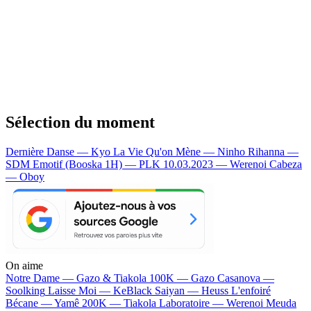
Sélection du moment
Dernière Danse — Kyo
La Vie Qu'on Mène — Ninho
Rihanna —
SDM
Emotif (Booska 1H) — PLK
10.03.2023 — Werenoi
Cabeza
— Oboy
On aime
Notre Dame —
Gazo & Tiakola
100K —
Gazo
Casanova —
Soolking
Laisse Moi —
KeBlack
Saiyan —
Heuss L'enfoiré
Bécane —
Yamê
200K —
Tiakola
Laboratoire —
Werenoi
Meuda