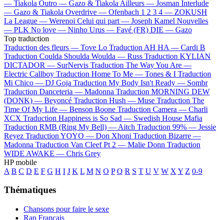
—
Tiakola
Outro —
Gazo & Tiakola
Ailleurs —
Josman
Interlude
—
Gazo & Tiakola
Overdrive —
Ofenbach
1 2 3 4 —
ZOKUSH
La League —
Werenoi
Celui qui part —
Joseph Kamel
Nouvelles
—
PLK
No love —
Ninho
Urus —
Favé (FR)
DIE —
Gazo
Top traduction
Traduction des fleurs —
Tove Lo
Traduction AH HA —
Cardi B
Traduction Coulda Shoulda Woulda —
Russ
Traduction KYLIAN
DICTADOR —
SurNervis
Traduction The Way You Are —
Electric Callboy
Traduction Home To Me —
Tones & I
Traduction
Mi Chico —
DJ Goja
Traduction My Body Isn't Ready —
Sombr
Traduction Danceteria —
Madonna
Traduction MORNING DEW
(DONK) —
Beyoncé
Traduction Hush —
Muse
Traduction The
Time Of My Life —
Benson Boone
Traduction Camera —
Charli
XCX
Traduction Happiness is So Sad —
Swedish House Mafia
Traduction RMB (Ring My Bell) —
Aitch
Traduction 99% —
Jessie
Reyez
Traduction YOYO —
Don Xhoni
Traduction Bizarre —
Madonna
Traduction Van Cleef Pt 2 —
Malie Donn
Traduction
WIDE AWAKE —
Chris Grey
HP mobile
A
B
C
D
E
F
G
H
I
J
K
L
M
N
O
P
Q
R
S
T
U
V
W
X
Y
Z
0-9
Thématiques
Chansons pour faire le sexe
Rap Français