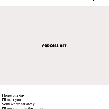
I hope one day
I'll meet you
Somewhere far away
I'll see you up in the clouds