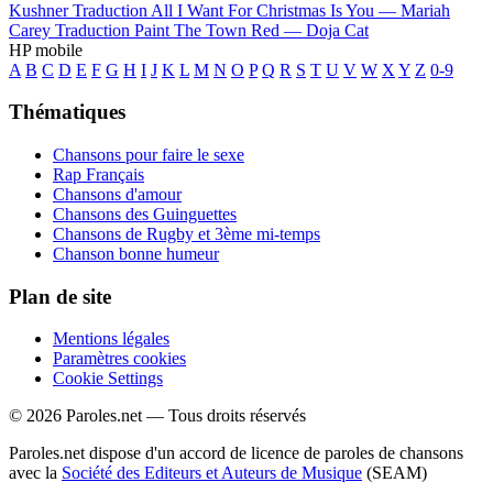
Kushner
Traduction All I Want For Christmas Is You —
Mariah
Carey
Traduction Paint The Town Red —
Doja Cat
HP mobile
A
B
C
D
E
F
G
H
I
J
K
L
M
N
O
P
Q
R
S
T
U
V
W
X
Y
Z
0-9
Thématiques
Chansons pour faire le sexe
Rap Français
Chansons d'amour
Chansons des Guinguettes
Chansons de Rugby et 3ème mi-temps
Chanson bonne humeur
Plan de site
Mentions légales
Paramètres cookies
Cookie Settings
© 2026 Paroles.net — Tous droits réservés
Paroles.net dispose d'un accord de licence de paroles de chansons
avec la
Société des Editeurs et Auteurs de Musique
(SEAM)