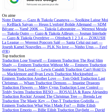
On aime
Notre Dame —
Gazo & Tiakola
Casanova —
Soolking
Laisse Moi
—
KeBlack
Saiyan —
Heuss L'enfoiré
Bolide Allemand —
SDM
Bécane —
Yamê
200K —
Tiakola
Laboratoire —
Werenoi
Meuda
—
Tiakola
Outro —
Gazo & Tiakola
Ailleurs —
Josman
Interlude
—
Gazo & Tiakola
Overdrive —
Ofenbach
1 2 3 4 —
ZOKUSH
La League —
Werenoi
Popcorn Salé —
Santa
Celui qui part —
Joseph Kamel
Nouvelles —
PLK
No love —
Ninho
Urus —
Favé
(FR)
Top traduction
Traduction Lose Yourself —
Eminem
Traduction The Real Slim
Shady —
Eminem
Traduction Without Me —
Eminem
Traduction
Someone You Loved —
Lewis Capaldi
Traduction Can't Hold Us
—
Macklemore and Ryan Lewis
Traduction Mockingbird —
Eminem
Traduction Another Love —
Tom Odell
Traduction Last
Christmas —
Wham
Traduction Demons —
Imagine Dragons
Traduction Flowers —
Miley Cyrus
Traduction Lose Control —
Teddy Swims
Traduction BESO —
ROSALÍA & Rauw Alejandro
Traduction Rockin' Around The Christmas Tree —
Brenda Lee
Traduction The Magic Key —
One-T
Traduction Godzilla —
Eminem
Traduction What Was I Made For? —
Billie Eilish
Traduction Emorio —
Billie Eilish
Traduction Daylight —
David