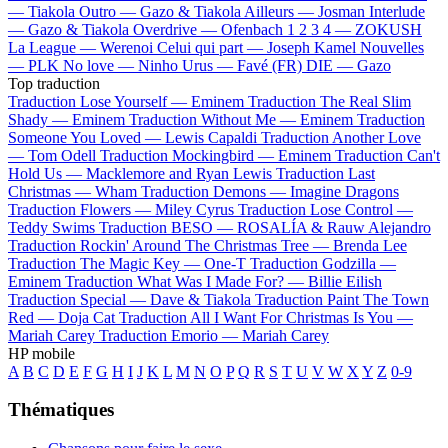
—
Tiakola
Outro —
Gazo & Tiakola
Ailleurs —
Josman
Interlude
—
Gazo & Tiakola
Overdrive —
Ofenbach
1 2 3 4 —
ZOKUSH
La League —
Werenoi
Celui qui part —
Joseph Kamel
Nouvelles
—
PLK
No love —
Ninho
Urus —
Favé (FR)
DIE —
Gazo
Top traduction
Traduction Lose Yourself —
Eminem
Traduction The Real Slim
Shady —
Eminem
Traduction Without Me —
Eminem
Traduction
Someone You Loved —
Lewis Capaldi
Traduction Another Love
—
Tom Odell
Traduction Mockingbird —
Eminem
Traduction Can't
Hold Us —
Macklemore and Ryan Lewis
Traduction Last
Christmas —
Wham
Traduction Demons —
Imagine Dragons
Traduction Flowers —
Miley Cyrus
Traduction Lose Control —
Teddy Swims
Traduction BESO —
ROSALÍA & Rauw Alejandro
Traduction Rockin' Around The Christmas Tree —
Brenda Lee
Traduction The Magic Key —
One-T
Traduction Godzilla —
Eminem
Traduction What Was I Made For? —
Billie Eilish
Traduction Special —
Dave & Tiakola
Traduction Paint The Town
Red —
Doja Cat
Traduction All I Want For Christmas Is You —
Mariah Carey
Traduction Emorio —
Mariah Carey
HP mobile
A
B
C
D
E
F
G
H
I
J
K
L
M
N
O
P
Q
R
S
T
U
V
W
X
Y
Z
0-9
Thématiques