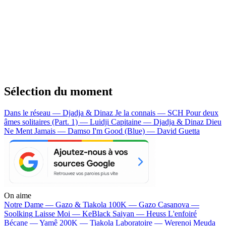
Sélection du moment
Dans le réseau — Djadja & Dinaz
Je la connais — SCH
Pour deux
âmes solitaires (Part. 1) — Luidji
Capitaine — Djadja & Dinaz
Dieu
Ne Ment Jamais — Damso
I'm Good (Blue) — David Guetta
On aime
Notre Dame —
Gazo & Tiakola
100K —
Gazo
Casanova —
Soolking
Laisse Moi —
KeBlack
Saiyan —
Heuss L'enfoiré
Bécane —
Yamê
200K —
Tiakola
Laboratoire —
Werenoi
Meuda