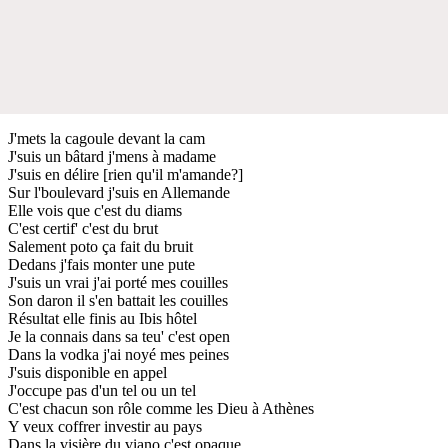
J'mets la cagoule devant la cam
J'suis un bâtard j'mens à madame
J'suis en délire [rien qu'il m'amande?]
Sur l'boulevard j'suis en Allemande
Elle vois que c'est du diams
C'est certif' c'est du brut
Salement poto ça fait du bruit
Dedans j'fais monter une pute
J'suis un vrai j'ai porté mes couilles
Son daron il s'en battait les couilles
Résultat elle finis au Ibis hôtel
Je la connais dans sa teu' c'est open
Dans la vodka j'ai noyé mes peines
J'suis disponible en appel
J'occupe pas d'un tel ou un tel
C'est chacun son rôle comme les Dieu à Athènes
Y veux coffrer investir au pays
Dans la visière du viano c'est opaque