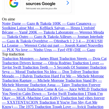
On aime
Notre Dame —
Gazo & Tiakola
100K —
Gazo
Casanova —
Soolking
Laisse Moi —
KeBlack
Saiyan —
Heuss L'enfoiré
Bécane —
Yamê
200K —
Tiakola
Laboratoire —
Werenoi
Meuda
—
Tiakola
Outro —
Gazo & Tiakola
Ailleurs —
Josman
Interlude
—
Gazo & Tiakola
Overdrive —
Ofenbach
1 2 3 4 —
ZOKUSH
La League —
Werenoi
Celui qui part —
Joseph Kamel
Nouvelles
—
PLK
No love —
Ninho
Urus —
Favé (FR)
DIE —
Gazo
Top traduction
Traduction Monsters —
James Blunt
Traduction Streets —
Doja Cat
Traduction Drivers license —
Olivia Rodrigo
Traduction Lover —
Taylor Swift
Traduction Teeth —
5 Seconds Of Summer
Traduction
Seya —
Morad
Traduction No Idea —
Don Toliver
Traduction
Morado —
J Balvin
Traduction Hard For Me —
Michele Morrone
Traduction Rapture —
Michele Morrone
Traduction Stand By —
Michele Morrone
Traduction Agua —
Tainy
Traduction Forever
Yours —
Avicii
Traduction Come & Go —
Juice WRLD
Traduction
You Need to Calm Down —
Taylor Swift
Traduction I Think I’m
Okay —
MGK (Machine Gun Kelly)
Traduction bad vibes forever
—
XXXTENTACION
Traduction If You're Too Shy (Let Me
Know) —
The 1975
Traduction Tough Love —
Avicii
Traduction