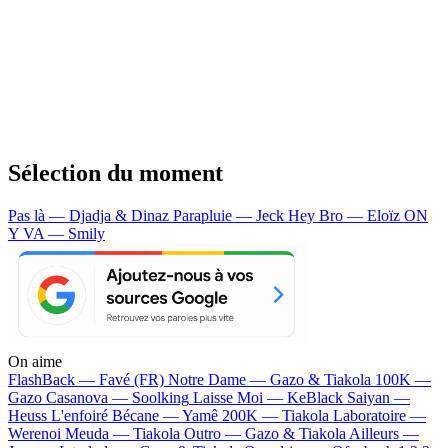
Sélection du moment
Pas là — Djadja & Dinaz
Parapluie — Jeck
Hey Bro — Eloïz
ON
Y VA — Smily
On aime
FlashBack —
Favé (FR)
Notre Dame —
Gazo & Tiakola
100K —
Gazo
Casanova —
Soolking
Laisse Moi —
KeBlack
Saiyan —
Heuss L'enfoiré
Bécane —
Yamê
200K —
Tiakola
Laboratoire —
Werenoi
Meuda —
Tiakola
Outro —
Gazo & Tiakola
Ailleurs —