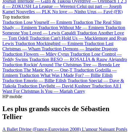
Josman
Interlude —
Gazo & Tiakola
Overdrive —
Ofenbach
1 2 3
4 —
ZOKUSH
La League —
Werenoi
Celui qui part —
Joseph
Kamel
Nouvelles —
PLK
No love —
Ninho
Urus —
Favé (FR)
Top traduction
Traduction Lose Yourself —
Eminem
Traduction The Real Slim
Shady —
Eminem
Traduction Without Me —
Eminem
Traduction
Someone You Loved —
Lewis Capaldi
Traduction Another Love
—
Tom Odell
Traduction Can't Hold Us —
Macklemore and Ryan
Lewis
Traduction Mockingbird —
Eminem
Traduction Last
Christmas —
Wham
Traduction Demons —
Imagine Dragons
Traduction Flowers —
Miley Cyrus
Traduction Lose Control —
Teddy Swims
Traduction BESO —
ROSALÍA & Rauw Alejandro
Traduction Rockin' Around The Christmas Tree —
Brenda Lee
Traduction The Magic Key —
One-T
Traduction Godzilla —
Eminem
Traduction What Was I Made For? —
Billie Eilish
Traduction Emorio —
Billie Eilish
Traduction Special —
Dave &
Tiakola
Traduction Daylight —
David Kushner
Traduction All I
Want For Christmas Is You —
Mariah Carey
HP mobile
Les plus grands succès de Sébastien
Tellier
A Ballet
Divine (France-Eurovision 2008)
L'amour Naissant
Portés