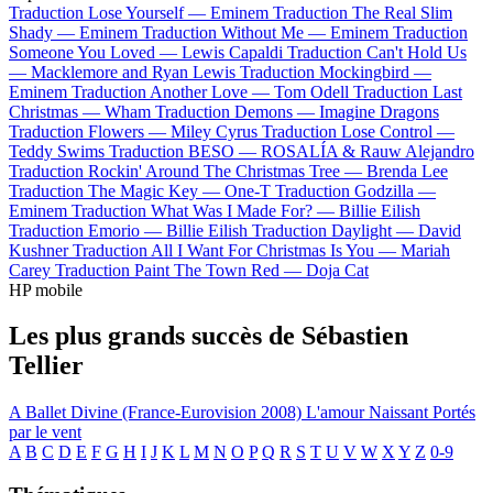
Traduction Lose Yourself —
Eminem
Traduction The Real Slim
Shady —
Eminem
Traduction Without Me —
Eminem
Traduction
Someone You Loved —
Lewis Capaldi
Traduction Can't Hold Us
—
Macklemore and Ryan Lewis
Traduction Mockingbird —
Eminem
Traduction Another Love —
Tom Odell
Traduction Last
Christmas —
Wham
Traduction Demons —
Imagine Dragons
Traduction Flowers —
Miley Cyrus
Traduction Lose Control —
Teddy Swims
Traduction BESO —
ROSALÍA & Rauw Alejandro
Traduction Rockin' Around The Christmas Tree —
Brenda Lee
Traduction The Magic Key —
One-T
Traduction Godzilla —
Eminem
Traduction What Was I Made For? —
Billie Eilish
Traduction Emorio —
Billie Eilish
Traduction Daylight —
David
Kushner
Traduction All I Want For Christmas Is You —
Mariah
Carey
Traduction Paint The Town Red —
Doja Cat
HP mobile
Les plus grands succès de Sébastien
Tellier
A Ballet
Divine (France-Eurovision 2008)
L'amour Naissant
Portés
par le vent
A
B
C
D
E
F
G
H
I
J
K
L
M
N
O
P
Q
R
S
T
U
V
W
X
Y
Z
0-9