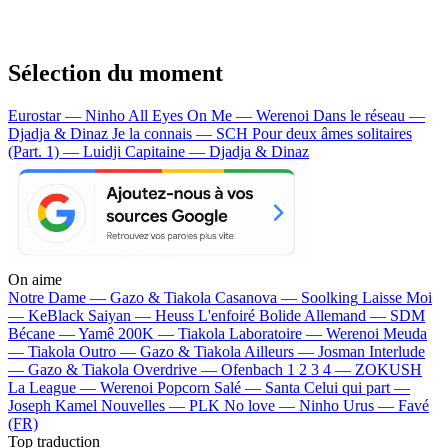
Sélection du moment
Eurostar — Ninho
All Eyes On Me — Werenoi
Dans le réseau —
Djadja & Dinaz
Je la connais — SCH
Pour deux âmes solitaires
(Part. 1) — Luidji
Capitaine — Djadja & Dinaz
On aime
Notre Dame —
Gazo & Tiakola
Casanova —
Soolking
Laisse Moi
—
KeBlack
Saiyan —
Heuss L'enfoiré
Bolide Allemand —
SDM
Bécane —
Yamê
200K —
Tiakola
Laboratoire —
Werenoi
Meuda
—
Tiakola
Outro —
Gazo & Tiakola
Ailleurs —
Josman
Interlude
—
Gazo & Tiakola
Overdrive —
Ofenbach
1 2 3 4 —
ZOKUSH
La League —
Werenoi
Popcorn Salé —
Santa
Celui qui part —
Joseph Kamel
Nouvelles —
PLK
No love —
Ninho
Urus —
Favé
(FR)
Top traduction