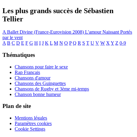
Les plus grands succès de Sébastien
Tellier
A Ballet
Divine (France-Eurovision 2008)
L'amour Naissant
Portés
par le vent
A
B
C
D
E
F
G
H
I
J
K
L
M
N
O
P
Q
R
S
T
U
V
W
X
Y
Z
0-9
Thématiques
Chansons pour faire le sexe
Rap Français
Chansons d'amour
Chansons des Guinguettes
Chansons de Rugby et 3ème mi-temps
Chanson bonne humeur
Plan de site
Mentions légales
Paramètres cookies
Cookie Settings