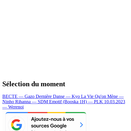
Sélection du moment
BECTE — Gazo
Dernière Danse — Kyo
La Vie Qu'on Mène —
Ninho
Rihanna — SDM
Emotif (Booska 1H) — PLK
10.03.2023
— Werenoi