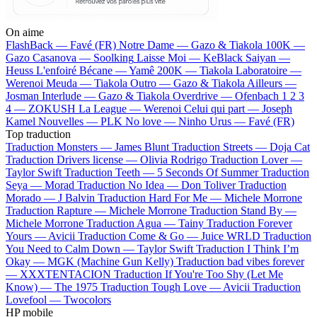
On aime
FlashBack —
Favé (FR)
Notre Dame —
Gazo & Tiakola
100K —
Gazo
Casanova —
Soolking
Laisse Moi —
KeBlack
Saiyan —
Heuss L'enfoiré
Bécane —
Yamê
200K —
Tiakola
Laboratoire —
Werenoi
Meuda —
Tiakola
Outro —
Gazo & Tiakola
Ailleurs —
Josman
Interlude —
Gazo & Tiakola
Overdrive —
Ofenbach
1 2 3
4 —
ZOKUSH
La League —
Werenoi
Celui qui part —
Joseph
Kamel
Nouvelles —
PLK
No love —
Ninho
Urus —
Favé (FR)
Top traduction
Traduction Monsters —
James Blunt
Traduction Streets —
Doja Cat
Traduction Drivers license —
Olivia Rodrigo
Traduction Lover —
Taylor Swift
Traduction Teeth —
5 Seconds Of Summer
Traduction
Seya —
Morad
Traduction No Idea —
Don Toliver
Traduction
Morado —
J Balvin
Traduction Hard For Me —
Michele Morrone
Traduction Rapture —
Michele Morrone
Traduction Stand By —
Michele Morrone
Traduction Agua —
Tainy
Traduction Forever
Yours —
Avicii
Traduction Come & Go —
Juice WRLD
Traduction
You Need to Calm Down —
Taylor Swift
Traduction I Think I’m
Okay —
MGK (Machine Gun Kelly)
Traduction bad vibes forever
—
XXXTENTACION
Traduction If You're Too Shy (Let Me
Know) —
The 1975
Traduction Tough Love —
Avicii
Traduction
Lovefool —
Twocolors
HP mobile