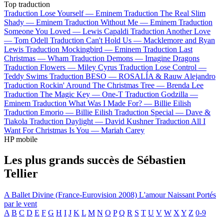
Top traduction
Traduction Lose Yourself —
Eminem
Traduction The Real Slim
Shady —
Eminem
Traduction Without Me —
Eminem
Traduction
Someone You Loved —
Lewis Capaldi
Traduction Another Love
—
Tom Odell
Traduction Can't Hold Us —
Macklemore and Ryan
Lewis
Traduction Mockingbird —
Eminem
Traduction Last
Christmas —
Wham
Traduction Demons —
Imagine Dragons
Traduction Flowers —
Miley Cyrus
Traduction Lose Control —
Teddy Swims
Traduction BESO —
ROSALÍA & Rauw Alejandro
Traduction Rockin' Around The Christmas Tree —
Brenda Lee
Traduction The Magic Key —
One-T
Traduction Godzilla —
Eminem
Traduction What Was I Made For? —
Billie Eilish
Traduction Emorio —
Billie Eilish
Traduction Special —
Dave &
Tiakola
Traduction Daylight —
David Kushner
Traduction All I
Want For Christmas Is You —
Mariah Carey
HP mobile
Les plus grands succès de Sébastien
Tellier
A Ballet
Divine (France-Eurovision 2008)
L'amour Naissant
Portés
par le vent
A
B
C
D
E
F
G
H
I
J
K
L
M
N
O
P
Q
R
S
T
U
V
W
X
Y
Z
0-9