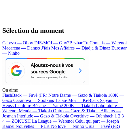
Sélection du moment
Cabeza — Oboy
DIS-MOI — Guy2Bezbar
Tu Connais — Werenoi
Macarena — Damso
J'fais Mes Affaires — Djadja & Dinaz
Eurostar
— Ninho
On aime
FlashBack —
Favé (FR)
Notre Dame —
Gazo & Tiakola
100K —
Gazo
Casanova —
Soolking
Laisse Moi —
KeBlack
Saiyan —
Heuss L'enfoiré
Bécane —
Yamê
200K —
Tiakola
Laboratoire —
Werenoi
Meuda —
Tiakola
Outro —
Gazo & Tiakola
Ailleurs —
Josman
Interlude —
Gazo & Tiakola
Overdrive —
Ofenbach
1 2 3
4 —
ZOKUSH
La League —
Werenoi
Celui qui part —
Joseph
Kamel
Nouvelles —
PLK
No love —
Ninho
Urus —
Favé (FR)