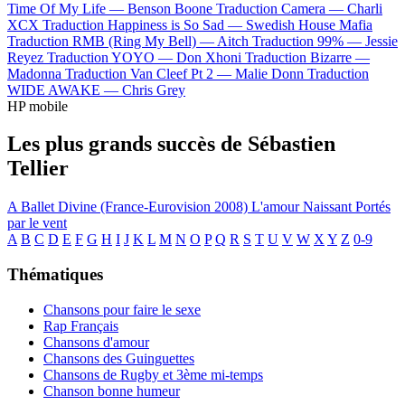
Time Of My Life —
Benson Boone
Traduction Camera —
Charli
XCX
Traduction Happiness is So Sad —
Swedish House Mafia
Traduction RMB (Ring My Bell) —
Aitch
Traduction 99% —
Jessie
Reyez
Traduction YOYO —
Don Xhoni
Traduction Bizarre —
Madonna
Traduction Van Cleef Pt 2 —
Malie Donn
Traduction
WIDE AWAKE —
Chris Grey
HP mobile
Les plus grands succès de Sébastien
Tellier
A Ballet
Divine (France-Eurovision 2008)
L'amour Naissant
Portés
par le vent
A
B
C
D
E
F
G
H
I
J
K
L
M
N
O
P
Q
R
S
T
U
V
W
X
Y
Z
0-9
Thématiques
Chansons pour faire le sexe
Rap Français
Chansons d'amour
Chansons des Guinguettes
Chansons de Rugby et 3ème mi-temps
Chanson bonne humeur