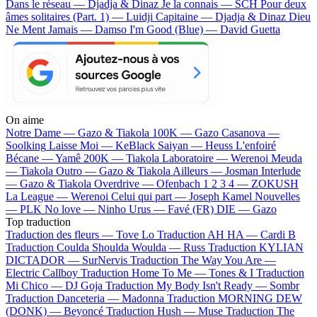
Dans le réseau — Djadja & Dinaz
Je la connais — SCH
Pour deux
âmes solitaires (Part. 1) — Luidji
Capitaine — Djadja & Dinaz
Dieu
Ne Ment Jamais — Damso
I'm Good (Blue) — David Guetta
On aime
Notre Dame —
Gazo & Tiakola
100K —
Gazo
Casanova —
Soolking
Laisse Moi —
KeBlack
Saiyan —
Heuss L'enfoiré
Bécane —
Yamê
200K —
Tiakola
Laboratoire —
Werenoi
Meuda
—
Tiakola
Outro —
Gazo & Tiakola
Ailleurs —
Josman
Interlude
—
Gazo & Tiakola
Overdrive —
Ofenbach
1 2 3 4 —
ZOKUSH
La League —
Werenoi
Celui qui part —
Joseph Kamel
Nouvelles
—
PLK
No love —
Ninho
Urus —
Favé (FR)
DIE —
Gazo
Top traduction
Traduction des fleurs —
Tove Lo
Traduction AH HA —
Cardi B
Traduction Coulda Shoulda Woulda —
Russ
Traduction KYLIAN
DICTADOR —
SurNervis
Traduction The Way You Are —
Electric Callboy
Traduction Home To Me —
Tones & I
Traduction
Mi Chico —
DJ Goja
Traduction My Body Isn't Ready —
Sombr
Traduction Danceteria —
Madonna
Traduction MORNING DEW
(DONK) —
Beyoncé
Traduction Hush —
Muse
Traduction The