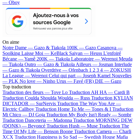
— Oboy
On aime
Notre Dame —
Gazo & Tiakola
100K —
Gazo
Casanova —
Soolking
Laisse Moi —
KeBlack
Saiyan —
Heuss L'enfoiré
Bécane —
Yamê
200K —
Tiakola
Laboratoire —
Werenoi
Meuda
—
Tiakola
Outro —
Gazo & Tiakola
Ailleurs —
Josman
Interlude
—
Gazo & Tiakola
Overdrive —
Ofenbach
1 2 3 4 —
ZOKUSH
La League —
Werenoi
Celui qui part —
Joseph Kamel
Nouvelles
—
PLK
No love —
Ninho
Urus —
Favé (FR)
DIE —
Gazo
Top traduction
Traduction des fleurs —
Tove Lo
Traduction AH HA —
Cardi B
Traduction Coulda Shoulda Woulda —
Russ
Traduction KYLIAN
DICTADOR —
SurNervis
Traduction The Way You Are —
Electric Callboy
Traduction Home To Me —
Tones & I
Traduction
Mi Chico —
DJ Goja
Traduction My Body Isn't Ready —
Sombr
Traduction Danceteria —
Madonna
Traduction MORNING DEW
(DONK) —
Beyoncé
Traduction Hush —
Muse
Traduction The
Time Of My Life —
Benson Boone
Traduction Camera —
Charli
XCX
Traduction Happiness is So Sad —
Swedish House Mafia