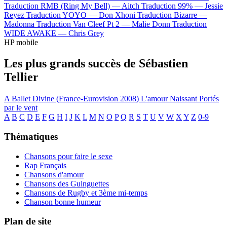
Traduction RMB (Ring My Bell) —
Aitch
Traduction 99% —
Jessie
Reyez
Traduction YOYO —
Don Xhoni
Traduction Bizarre —
Madonna
Traduction Van Cleef Pt 2 —
Malie Donn
Traduction
WIDE AWAKE —
Chris Grey
HP mobile
Les plus grands succès de Sébastien
Tellier
A Ballet
Divine (France-Eurovision 2008)
L'amour Naissant
Portés
par le vent
A
B
C
D
E
F
G
H
I
J
K
L
M
N
O
P
Q
R
S
T
U
V
W
X
Y
Z
0-9
Thématiques
Chansons pour faire le sexe
Rap Français
Chansons d'amour
Chansons des Guinguettes
Chansons de Rugby et 3ème mi-temps
Chanson bonne humeur
Plan de site