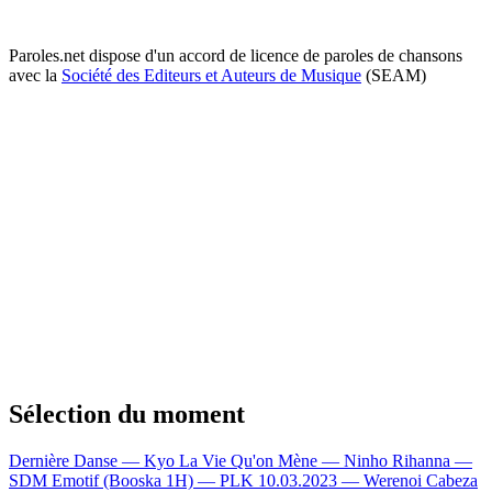
Paroles.net dispose d'un accord de licence de paroles de chansons
avec la
Société des Editeurs et Auteurs de Musique
(SEAM)
Sélection du moment
Dernière Danse — Kyo
La Vie Qu'on Mène — Ninho
Rihanna —
SDM
Emotif (Booska 1H) — PLK
10.03.2023 — Werenoi
Cabeza