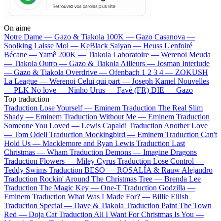
On aime
Notre Dame —
Gazo & Tiakola
100K —
Gazo
Casanova —
Soolking
Laisse Moi —
KeBlack
Saiyan —
Heuss L'enfoiré
Bécane —
Yamê
200K —
Tiakola
Laboratoire —
Werenoi
Meuda
—
Tiakola
Outro —
Gazo & Tiakola
Ailleurs —
Josman
Interlude
—
Gazo & Tiakola
Overdrive —
Ofenbach
1 2 3 4 —
ZOKUSH
La League —
Werenoi
Celui qui part —
Joseph Kamel
Nouvelles
—
PLK
No love —
Ninho
Urus —
Favé (FR)
DIE —
Gazo
Top traduction
Traduction Lose Yourself —
Eminem
Traduction The Real Slim
Shady —
Eminem
Traduction Without Me —
Eminem
Traduction
Someone You Loved —
Lewis Capaldi
Traduction Another Love
—
Tom Odell
Traduction Mockingbird —
Eminem
Traduction Can't
Hold Us —
Macklemore and Ryan Lewis
Traduction Last
Christmas —
Wham
Traduction Demons —
Imagine Dragons
Traduction Flowers —
Miley Cyrus
Traduction Lose Control —
Teddy Swims
Traduction BESO —
ROSALÍA & Rauw Alejandro
Traduction Rockin' Around The Christmas Tree —
Brenda Lee
Traduction The Magic Key —
One-T
Traduction Godzilla —
Eminem
Traduction What Was I Made For? —
Billie Eilish
Traduction Special —
Dave & Tiakola
Traduction Paint The Town
Red —
Doja Cat
Traduction All I Want For Christmas Is You —