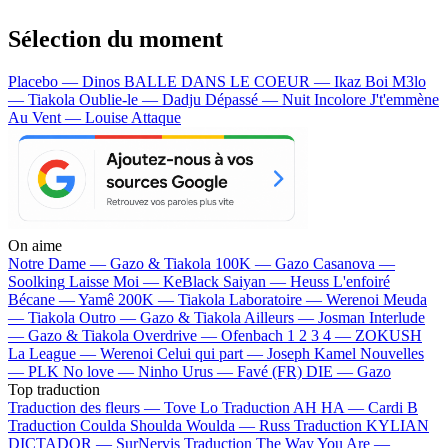
Sélection du moment
Placebo — Dinos
BALLE DANS LE COEUR — Ikaz Boi
M3lo
— Tiakola
Oublie-le — Dadju
Dépassé — Nuit Incolore
J't'emmène
Au Vent — Louise Attaque
On aime
Notre Dame —
Gazo & Tiakola
100K —
Gazo
Casanova —
Soolking
Laisse Moi —
KeBlack
Saiyan —
Heuss L'enfoiré
Bécane —
Yamê
200K —
Tiakola
Laboratoire —
Werenoi
Meuda
—
Tiakola
Outro —
Gazo & Tiakola
Ailleurs —
Josman
Interlude
—
Gazo & Tiakola
Overdrive —
Ofenbach
1 2 3 4 —
ZOKUSH
La League —
Werenoi
Celui qui part —
Joseph Kamel
Nouvelles
—
PLK
No love —
Ninho
Urus —
Favé (FR)
DIE —
Gazo
Top traduction
Traduction des fleurs —
Tove Lo
Traduction AH HA —
Cardi B
Traduction Coulda Shoulda Woulda —
Russ
Traduction KYLIAN
DICTADOR —
SurNervis
Traduction The Way You Are —