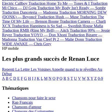
Electric Callboy
Traduction Home To Me —
Tones & I
Traduction
Mi Chico —
DJ Goja
Traduction My Body Isn't Ready —
Sombr
Traduction Danceteria —
Madonna
Traduction MORNING DEW
(DONK) —
Beyoncé
Traduction Hush —
Muse
Traduction The
Time Of My Life —
Benson Boone
Traduction Camera —
Charli
XCX
Traduction Happiness is So Sad —
Swedish House Mafia
Traduction RMB (Ring My Bell) —
Aitch
Traduction 99% —
Jessie
Reyez
Traduction YOYO —
Don Xhoni
Traduction Bizarre —
Madonna
Traduction Van Cleef Pt 2 —
Malie Donn
Traduction
WIDE AWAKE —
Chris Grey
HP mobile
Les plus grands succès de Renan Luce
Repenti
La Lettre
Les Voisines
Appelle quand tu te réveilles
Au
Début
A
B
C
D
E
F
G
H
I
J
K
L
M
N
O
P
Q
R
S
T
U
V
W
X
Y
Z
0-9
Thématiques
Chansons pour faire le sexe
Rap Français
Chansons d'amour
Chansons des Guinguettes