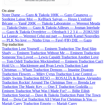
On aime
Notre Dame —
Gazo & Tiakola
100K —
Gazo
Casanova —
Soolking
Laisse Moi —
KeBlack
Saiyan —
Heuss L'enfoiré
Bécane —
Yamê
200K —
Tiakola
Laboratoire —
Werenoi
Meuda
—
Tiakola
Outro —
Gazo & Tiakola
Ailleurs —
Josman
Interlude
—
Gazo & Tiakola
Overdrive —
Ofenbach
1 2 3 4 —
ZOKUSH
La League —
Werenoi
Celui qui part —
Joseph Kamel
Nouvelles
—
PLK
No love —
Ninho
Urus —
Favé (FR)
DIE —
Gazo
Top traduction
Traduction Lose Yourself —
Eminem
Traduction The Real Slim
Shady —
Eminem
Traduction Without Me —
Eminem
Traduction
Someone You Loved —
Lewis Capaldi
Traduction Another Love
—
Tom Odell
Traduction Mockingbird —
Eminem
Traduction Can't
Hold Us —
Macklemore and Ryan Lewis
Traduction Last
Christmas —
Wham
Traduction Demons —
Imagine Dragons
Traduction Flowers —
Miley Cyrus
Traduction Lose Control —
Teddy Swims
Traduction BESO —
ROSALÍA & Rauw Alejandro
Traduction Rockin' Around The Christmas Tree —
Brenda Lee
Traduction The Magic Key —
One-T
Traduction Godzilla —
Eminem
Traduction What Was I Made For? —
Billie Eilish
Traduction Special —
Dave & Tiakola
Traduction Paint The Town
Red —
Doja Cat
Traduction All I Want For Christmas Is You —
Mariah Carey
Traduction Emorio —
Mariah Carey