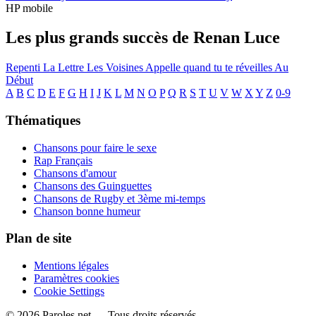
HP mobile
Les plus grands succès de Renan Luce
Repenti
La Lettre
Les Voisines
Appelle quand tu te réveilles
Au
Début
A
B
C
D
E
F
G
H
I
J
K
L
M
N
O
P
Q
R
S
T
U
V
W
X
Y
Z
0-9
Thématiques
Chansons pour faire le sexe
Rap Français
Chansons d'amour
Chansons des Guinguettes
Chansons de Rugby et 3ème mi-temps
Chanson bonne humeur
Plan de site
Mentions légales
Paramètres cookies
Cookie Settings
© 2026 Paroles.net — Tous droits réservés