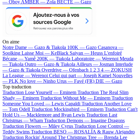
— Oboy
AMBER — Zola
BECTE — Gazo
On aime
Notre Dame —
Gazo & Tiakola
100K —
Gazo
Casanova —
Soolking
Laisse Moi —
KeBlack
Saiyan —
Heuss L'enfoiré
Bécane —
Yamê
200K —
Tiakola
Laboratoire —
Werenoi
Meuda
—
Tiakola
Outro —
Gazo & Tiakola
Ailleurs —
Josman
Interlude
—
Gazo & Tiakola
Overdrive —
Ofenbach
1 2 3 4 —
ZOKUSH
La League —
Werenoi
Celui qui part —
Joseph Kamel
Nouvelles
—
PLK
No love —
Ninho
Urus —
Favé (FR)
DIE —
Gazo
Top traduction
Traduction Lose Yourself —
Eminem
Traduction The Real Slim
Shady —
Eminem
Traduction Without Me —
Eminem
Traduction
Someone You Loved —
Lewis Capaldi
Traduction Another Love
—
Tom Odell
Traduction Mockingbird —
Eminem
Traduction Can't
Hold Us —
Macklemore and Ryan Lewis
Traduction Last
Christmas —
Wham
Traduction Demons —
Imagine Dragons
Traduction Flowers —
Miley Cyrus
Traduction Lose Control —
Teddy Swims
Traduction BESO —
ROSALÍA & Rauw Alejandro
Traduction Rockin' Around The Christmas Tree —
Brenda Lee