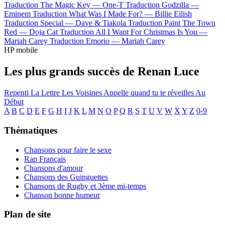
Traduction The Magic Key —
One-T
Traduction Godzilla —
Eminem
Traduction What Was I Made For? —
Billie Eilish
Traduction Special —
Dave & Tiakola
Traduction Paint The Town
Red —
Doja Cat
Traduction All I Want For Christmas Is You —
Mariah Carey
Traduction Emorio —
Mariah Carey
HP mobile
Les plus grands succès de Renan Luce
Repenti
La Lettre
Les Voisines
Appelle quand tu te réveilles
Au
Début
A
B
C
D
E
F
G
H
I
J
K
L
M
N
O
P
Q
R
S
T
U
V
W
X
Y
Z
0-9
Thématiques
Chansons pour faire le sexe
Rap Français
Chansons d'amour
Chansons des Guinguettes
Chansons de Rugby et 3ème mi-temps
Chanson bonne humeur
Plan de site