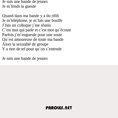
Je suis une bande de jeunes
Je m´fends la gueule
Quand dans ma bande y a du rififi
Je m´téléphone, je m´fais une bouffe
J´fais un colloque j´me réunis
C´est moi qui parle et c´est moi qu´écoute
Parfois j´m´engueule pour une soute
Qu´est amoureuse de toute ma bande
Alors la sexualité de groupe
Y a rien de tel pour qu´on s´entende
Je suis une bande de jeunes