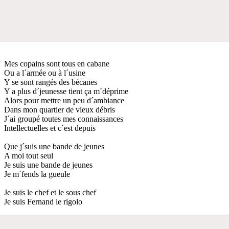
Mes copains sont tous en cabane
Ou a l´armée ou à l´usine
Y se sont rangés des bécanes
Y a plus d´jeunesse tient ça m´déprime
Alors pour mettre un peu d´ambiance
Dans mon quartier de vieux débris
J´ai groupé toutes mes connaissances
Intellectuelles et c´est depuis
Que j´suis une bande de jeunes
A moi tout seul
Je suis une bande de jeunes
Je m´fends la gueule
Je suis le chef et le sous chef
Je suis Fernand le rigolo