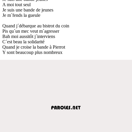
A moi tout seul
Je suis une bande de jeunes
Je m´fends la gueule
Quand j´débarque au bistrot du coin
Pis qu´un mec veut m´agresser
Bah moi aussitôt j´interviens
C´est beau la solidarité
Quand je croise la bande à Pierrot
Y sont beaucoup plus nombreux