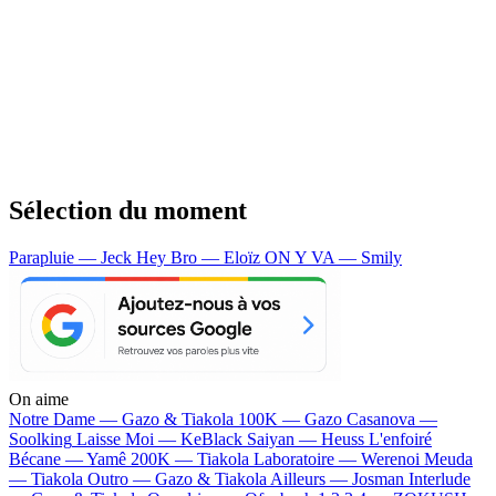
Sélection du moment
Parapluie — Jeck
Hey Bro — Eloïz
ON Y VA — Smily
On aime
Notre Dame —
Gazo & Tiakola
100K —
Gazo
Casanova —
Soolking
Laisse Moi —
KeBlack
Saiyan —
Heuss L'enfoiré
Bécane —
Yamê
200K —
Tiakola
Laboratoire —
Werenoi
Meuda
—
Tiakola
Outro —
Gazo & Tiakola
Ailleurs —
Josman
Interlude