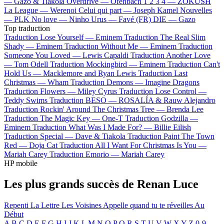
—
Gazo & Tiakola
Overdrive —
Ofenbach
1 2 3 4 —
ZOKUSH
La League —
Werenoi
Celui qui part —
Joseph Kamel
Nouvelles
—
PLK
No love —
Ninho
Urus —
Favé (FR)
DIE —
Gazo
Top traduction
Traduction Lose Yourself —
Eminem
Traduction The Real Slim
Shady —
Eminem
Traduction Without Me —
Eminem
Traduction
Someone You Loved —
Lewis Capaldi
Traduction Another Love
—
Tom Odell
Traduction Mockingbird —
Eminem
Traduction Can't
Hold Us —
Macklemore and Ryan Lewis
Traduction Last
Christmas —
Wham
Traduction Demons —
Imagine Dragons
Traduction Flowers —
Miley Cyrus
Traduction Lose Control —
Teddy Swims
Traduction BESO —
ROSALÍA & Rauw Alejandro
Traduction Rockin' Around The Christmas Tree —
Brenda Lee
Traduction The Magic Key —
One-T
Traduction Godzilla —
Eminem
Traduction What Was I Made For? —
Billie Eilish
Traduction Special —
Dave & Tiakola
Traduction Paint The Town
Red —
Doja Cat
Traduction All I Want For Christmas Is You —
Mariah Carey
Traduction Emorio —
Mariah Carey
HP mobile
Les plus grands succès de Renan Luce
Repenti
La Lettre
Les Voisines
Appelle quand tu te réveilles
Au
Début
A
B
C
D
E
F
G
H
I
J
K
L
M
N
O
P
Q
R
S
T
U
V
W
X
Y
Z
0-9