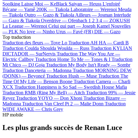
Soolking
Laisse Moi —
KeBlack
Saiyan —
Heuss L'enfoiré
Bécane —
Yamê
200K —
Tiakola
Laboratoire —
Werenoi
Meuda
—
Tiakola
Outro —
Gazo & Tiakola
Ailleurs —
Josman
Interlude
—
Gazo & Tiakola
Overdrive —
Ofenbach
1 2 3 4 —
ZOKUSH
La League —
Werenoi
Celui qui part —
Joseph Kamel
Nouvelles
—
PLK
No love —
Ninho
Urus —
Favé (FR)
DIE —
Gazo
Top traduction
Traduction des fleurs —
Tove Lo
Traduction AH HA —
Cardi B
Traduction Coulda Shoulda Woulda —
Russ
Traduction KYLIAN
DICTADOR —
SurNervis
Traduction The Way You Are —
Electric Callboy
Traduction Home To Me —
Tones & I
Traduction
Mi Chico —
DJ Goja
Traduction My Body Isn't Ready —
Sombr
Traduction Danceteria —
Madonna
Traduction MORNING DEW
(DONK) —
Beyoncé
Traduction Hush —
Muse
Traduction The
Time Of My Life —
Benson Boone
Traduction Camera —
Charli
XCX
Traduction Happiness is So Sad —
Swedish House Mafia
Traduction RMB (Ring My Bell) —
Aitch
Traduction 99% —
Jessie
Reyez
Traduction YOYO —
Don Xhoni
Traduction Bizarre —
Madonna
Traduction Van Cleef Pt 2 —
Malie Donn
Traduction
WIDE AWAKE —
Chris Grey
HP mobile
Les plus grands succès de Renan Luce